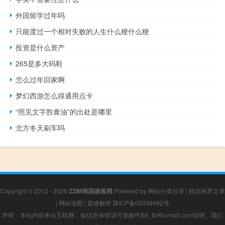
外国留学过年吗
只能度过一个相对失败的人生什么梗什么梗
投资是什么资产
265是多大码鞋
怎么过年回家啊
梦幻西游怎么得通用点卡
“照见文字胜膏油”的出处是哪里
北方冬天刷车吗
Copyright © 2012 - 2026
ZZIM韩国服装网
Powered by
网站分类目录
|
精选推荐文章
|
网站地图
|
疑难解答
陕ICP备05039492号
声明：本站内容来自互联网，如信息有错误可发邮件到f_fb#foxmail.com说明，我们