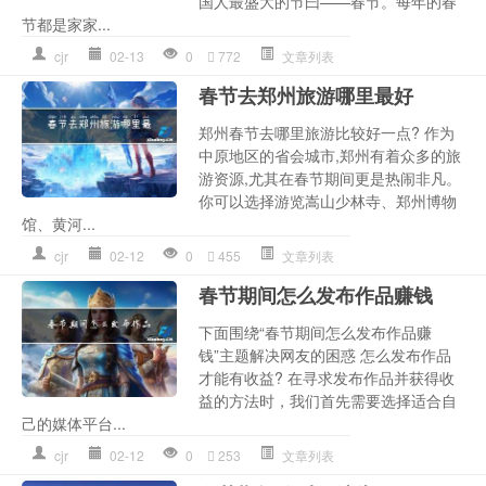
国人最盛大的节曰——春节。每年的春
节都是家家...
cjr
02-13
0
772
文章列表
春节去郑州旅游哪里最好
郑州春节去哪里旅游比较好一点? 作为
中原地区的省会城市,郑州有着众多的旅
游资源,尤其在春节期间更是热闹非凡。
你可以选择游览嵩山少林寺、郑州博物
馆、黄河...
cjr
02-12
0
455
文章列表
春节期间怎么发布作品赚钱
下面围绕“春节期间怎么发布作品赚
钱”主题解决网友的困惑 怎么发布作品
才能有收益? 在寻求发布作品并获得收
益的方法时，我们首先需要选择适合自
己的媒体平台...
cjr
02-12
0
253
文章列表