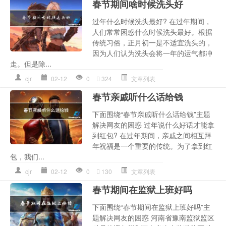
春节期间啥时候洗头好
过年什么时候洗头最好? 在过年期间，
人们常常困惑什么时候洗头最好。根据
传统习俗，正月初一是不适宜洗头的，
因为人们认为洗头会将一年的运气都冲
走。但是除...
cjr
02-12
0
324
文章列表
春节亲戚听什么话给钱
下面围绕“春节亲戚听什么话给钱”主题
解决网友的困惑 过年说什么好话才能拿
到红包? 在过年期间，亲戚之间相互拜
年祝福是一个重要的传统。为了拿到红
包，我们...
cjr
02-12
0
130
文章列表
春节期间在监狱上班好吗
下面围绕“春节期间在监狱上班好吗”主
题解决网友的困惑 河南省豫南监狱监区