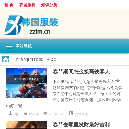
首 页
韩国服饰
知识分类
网站导航
>
作者“cjr”的文章
- 第2页
春节期间怎么接高铁客人
下面围绕“春节期间怎么接高铁客人”主
题解决网友的困惑 过年回家怎么抢高铁
票? 过年期间是全国人民回家团圆的时
刻，抢票压力可想而知。那么我们应该
如何才能...
cjr
02-14
0
757
文章列表
春节去哪里发财最好吉利