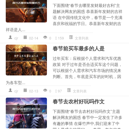
下面围绕“春节去哪里发财最好吉利”主
题解决网友的困惑 恭喜新年发财的吉祥
语 在中国传统文化中，春节是一个充满
喜庆和祝福的节日。恭喜新年发财的吉
祥语是人...
cjr
02-14
0
159
文章列表
春节前买车最多的人是
过年买车：应根据个人需求和汽车优惠
政策 对于过年是否合适买车这个问题，
可以根据个人需求和汽车市场的情况来
判断。首先，年底是买车的好时机，因
为各车型...
cjr
02-13
0
97
文章列表
春节去农村好玩吗作文
下面围绕“春节去农村好玩吗作文”主题
解决网友的困惑 春节中一定发生了许多
有趣的事情 在爆竹声中,我们迎来了中