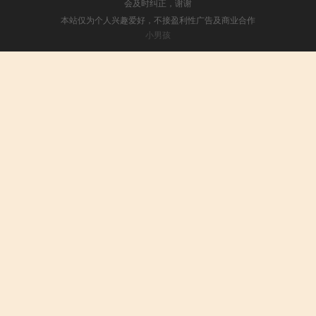
会及时纠正，谢谢
本站仅为个人兴趣爱好，不接盈利性广告及商业合作
小男孩