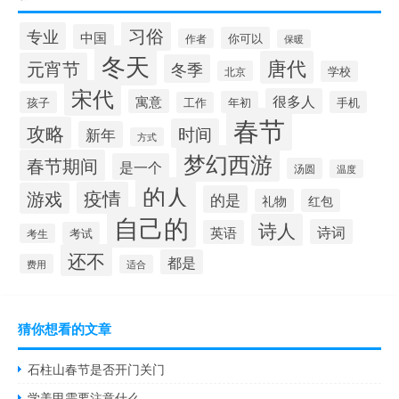
习俗
专业
中国
你可以
作者
保暖
冬天
唐代
元宵节
冬季
北京
学校
宋代
很多人
寓意
孩子
年初
手机
工作
春节
攻略
时间
新年
方式
梦幻西游
春节期间
是一个
汤圆
温度
的人
疫情
游戏
的是
礼物
红包
自己的
诗人
诗词
英语
考试
考生
还不
都是
费用
适合
猜你想看的文章
石柱山春节是否开门关门
学美甲需要注意什么