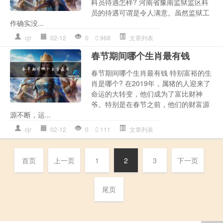
科员待遇怎样? 河南省豫南监狱监区科
员的待遇可谓是令人满意。虽然监狱工
作确实没...
cjr
02-12
0
968
文章列表
春节期间哪个生肖最有钱
春节期间哪个生肖最有钱 特别富裕的生
肖是哪个? 在2019年，属猪的人迎来了
命运的大转变，他们成为了富比财神
爷。特别是在春节之前，他们的财富源
源不断，运...
cjr
02-12
0
111
文章列表
首页
上一页
1
2
3
下一页
尾页