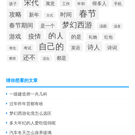
宋代
很多人
寓意
孩子
年初
手机
工作
春节
攻略
时间
新年
方式
梦幻西游
春节期间
是一个
汤圆
温度
的人
疫情
游戏
的是
礼物
红包
自己的
诗人
诗词
英语
考试
考生
还不
都是
费用
适合
猜你想看的文章
一级建造师一共几科
过年炸年货都有啥
梦幻西游化境怎么选区
多大年纪的人爱吃馄饨呢
汽车冬天怎么保养玻璃