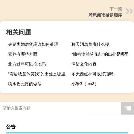
下一篇
雅思阅读做题顺序
相关问题
夫妻离婚房贷应该如何处理
聊天消息垫底什么梗
素养有哪些方面
“慵移湓浦荻花舡”的出处是哪里
北方过年可以拖地吗
津沽文化内容
“寄语牧童休笑我”的出处是哪里
冬天西红柿可以打顶吗
喷水摇元宵的做法
小米3（mx3）
☚
公告