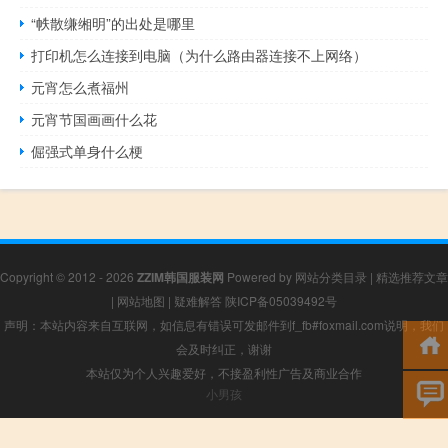
“帙散缣缃明”的出处是哪里
打印机怎么连接到电脑（为什么路由器连接不上网络）
元宵怎么煮福州
元宵节国画画什么花
倔强式单身什么梗
Copyright © 2012 - 2026
ZZIM韩国服装网
Powered by
网站分类目录
|
精选推荐文章
|
网站地图
|
疑难解答
陕ICP备05039492号
声明：本站内容来自互联网，如信息有错误可发邮件到f_fb#foxmail.com说明，我们
会及时纠正，谢谢
本站仅为个人兴趣爱好，不接盈利性广告及商业合作
小男孩