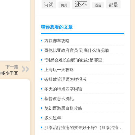
还不
诗词
都是
费用
适合
猜你想看的文章
方块赛车攻略
哥伦比亚政府官员 到底什么情况嘞
“别易会难长自叹”的出处是哪里
下一篇
上海玩一天攻略
带多少千瓦
碳排放管理师怎样报考
冬天的特点四字词语
基督教怎么洗礼
梦幻西游黑白棋攻略
多久过年
肛泰治疗痔疮的效果好不好?（肛泰治痔疮效果怎么样）