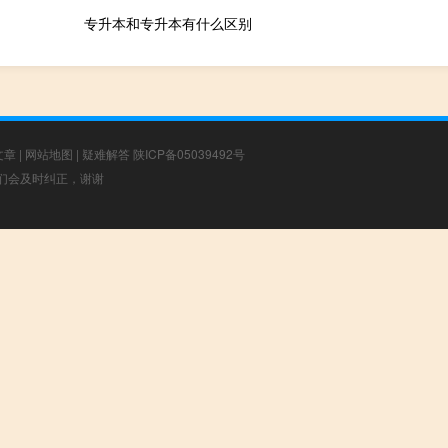
专升本和专升本有什么区别
文章
|
网站地图
|
疑难解答
陕ICP备05039492号
，我们会及时纠正，谢谢