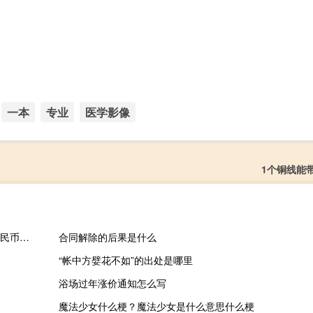
一本
专业
医学影像
1个铜线能
湘佳股份：拟以4000万元-8000万元回购股份回购价格为不超过人民币45元/股
合同解除的后果是什么
“帐中方嬖花不如”的出处是哪里
浴场过年涨价通知怎么写
魔法少女什么梗？魔法少女是什么意思什么梗