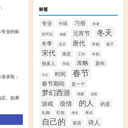
分。
标签
习俗
专业
中国
作者
冬天
本专业的标
元宵节
你可以
保暖
唐代
冬季
孩子
北京
学校
宋代
寓意
年初
工作
攻略
新年
很多人
手机
春节
时间
方式
标准录取；
春节期间
是一个
梦幻西游
汤圆
温度
确定。如果
的人
疫情
游戏
的是
礼物
红包
考试
考生
自己的
诗人
英语