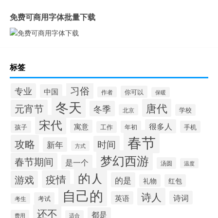
免费可商用字体批量下载
标签
习俗
专业
中国
你可以
作者
保暖
冬天
唐代
元宵节
冬季
北京
学校
宋代
很多人
寓意
孩子
年初
手机
工作
春节
攻略
时间
新年
方式
梦幻西游
春节期间
是一个
汤圆
温度
的人
疫情
游戏
的是
礼物
红包
自己的
诗人
诗词
英语
考试
考生
还不
都是
费用
适合