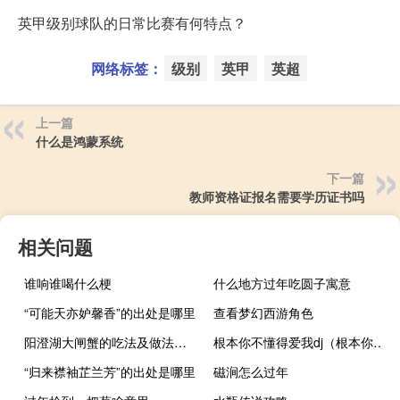
英甲级别球队的日常比赛有何特点？
网络标签：
级别
英甲
英超
上一篇
什么是鸿蒙系统
下一篇
教师资格证报名需要学历证书吗
相关问题
谁响谁喝什么梗
什么地方过年吃圆子寓意
“可能天亦妒馨香”的出处是哪里
查看梦幻西游角色
阳澄湖大闸蟹的吃法及做法（阳澄湖大闸蟹的吃法）
根本你不懂得爱我dj（根本你不懂得爱我）
“归来襟袖芷兰芳”的出处是哪里
磁涧怎么过年