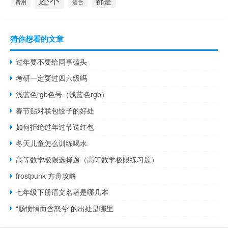
都是
费用
适合
猜你想看的文章
过年要不要给同事磕头
考研一定要过四六级吗
浅蓝色rgb色号（浅蓝色rgb）
春节贴对联包饺子的好处
如何拒绝过年过节送红包
冬天儿童怎么训练喝水
高等数学极限选择题（高等数学极限练习题）
frostpunk 方舟攻略
七年级下册语文名著是哪几本
“肠愤悁而含怒兮”的出处是哪里