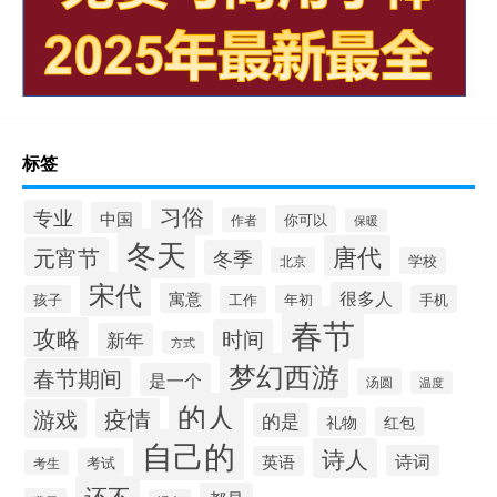
标签
习俗
专业
中国
你可以
作者
保暖
冬天
唐代
元宵节
冬季
北京
学校
宋代
很多人
寓意
孩子
年初
手机
工作
春节
攻略
时间
新年
方式
梦幻西游
春节期间
是一个
汤圆
温度
的人
疫情
游戏
的是
礼物
红包
自己的
诗人
诗词
英语
考试
考生
还不