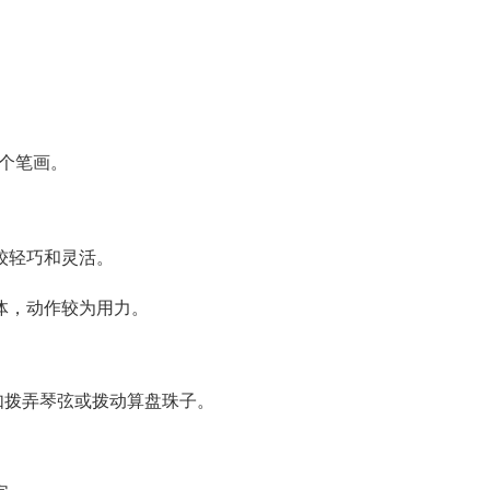
一个笔画。
较轻巧和灵活。
体，动作较为用力。
如拨弄琴弦或拨动算盘珠子。
。