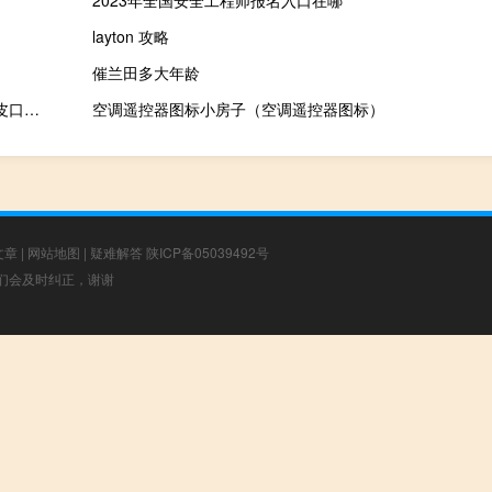
layton 攻略
催兰田多大年龄
2023-11-17 02:09： 交警通知：受降雪影响，S12皮长高速公路皮口西站至普兰店西站之间限制7座以上客车、黄牌货车、大件车、危险品车驶入高速公路，其他车辆均可以正常通行。 ​​​
空调遥控器图标小房子（空调遥控器图标）
文章
|
网站地图
|
疑难解答
陕ICP备05039492号
，我们会及时纠正，谢谢