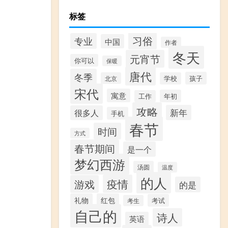
标签
习俗
专业
中国
作者
冬天
元宵节
你可以
保暖
唐代
冬季
孩子
北京
学校
宋代
寓意
年初
工作
攻略
新年
很多人
手机
春节
时间
方式
春节期间
是一个
梦幻西游
汤圆
温度
的人
疫情
游戏
的是
礼物
红包
考试
考生
自己的
诗人
英语