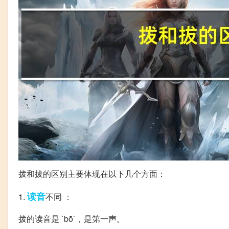
拨和拔的区别主要体现在以下几个方面：
读音
1.
不同 ：
拨的读音是 `bō`，是第一声。