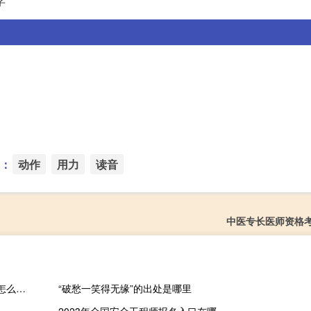
字
：
动作
用力
读音
中医专长医师资格
笔记本电脑开不了机怎么办 屏幕黑屏 原因（笔记本电脑开不了机怎么办）
“破愁一笑得无缘”的出处是哪里
2023年全国安全工程师报名入口在哪