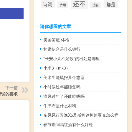
还不
诗词
都是
费用
适合
猜你想看的文章
美国签证 体检
甘肃信合是什么银行
“长安小儿不足数”的出处是哪里
小米3（mx3）
美术生能填报几个志愿
小时候过年能睡觉吗
下一篇
考试的要求
痛风过年了还能吃吗吗
牛津布是什么材料
东风风行景逸X5及斯柯达柯迪亚克怎么样
春节期间喝红酒有什么好处