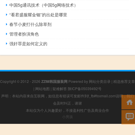
中国5g通讯技术（中国5g网络技术）
“看君盛服耀金钿”的出处是哪里
春节小麦打什么除草剂
管理者扮演角色
强奸罪是如何定义的
Copyright © 2012 - 2026
ZZIM韩国服装网
Powered by
网站分类目录
|
精选推荐文章
|
网站地图
|
疑难解答
陕ICP备05039492号
声明：本站内容来自互联网，如信息有错误可发邮件到f_fb#foxmail.com说明，我们
会及时纠正，谢谢
本站仅为个人兴趣爱好，不接盈利性广告及商业合作
小男孩