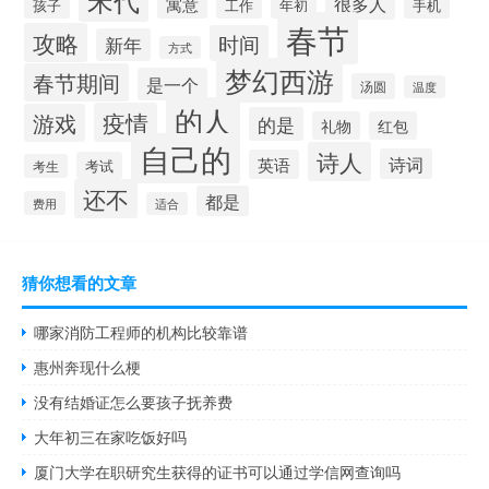
很多人
寓意
孩子
年初
手机
工作
春节
攻略
时间
新年
方式
梦幻西游
春节期间
是一个
汤圆
温度
的人
疫情
游戏
的是
礼物
红包
自己的
诗人
诗词
英语
考试
考生
还不
都是
费用
适合
猜你想看的文章
哪家消防工程师的机构比较靠谱
惠州奔现什么梗
没有结婚证怎么要孩子抚养费
大年初三在家吃饭好吗
厦门大学在职研究生获得的证书可以通过学信网查询吗