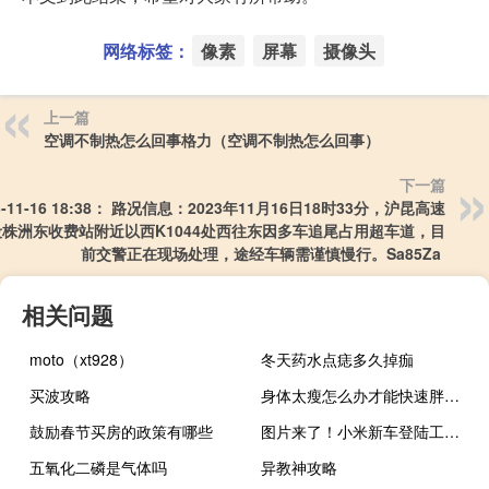
网络标签：
像素
屏幕
摄像头
上一篇
空调不制热怎么回事格力（空调不制热怎么回事）
下一篇
3-11-16 18:38： 路况信息：2023年11月16日18时33分，沪昆高速
株洲东收费站附近以西K1044处西往东因多车追尾占用超车道，目
前交警正在现场处理，途经车辆需谨慎慢行。Sa85Za ​​​
相关问题
moto（xt928）
冬天药水点痣多久掉痂
买波攻略
身体太瘦怎么办才能快速胖起来（身体太瘦怎么办）
鼓励春节买房的政策有哪些
图片来了！小米新车登陆工信部申报目录 申报企业为北汽集团
五氧化二磷是气体吗
异教神攻略