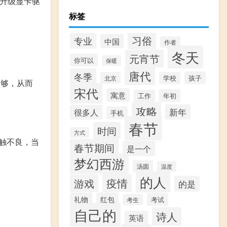
装升级显卡驱
标签
习俗
专业
中国
作者
冬天
元宵节
你可以
保暖
唐代
冬季
孩子
北京
学校
不够，从而
宋代
寓意
年初
工作
攻略
新年
很多人
手机
春节
时间
方式
触不良，当
春节期间
是一个
梦幻西游
汤圆
温度
的人
疫情
游戏
的是
礼物
红包
考试
考生
自己的
诗人
英语