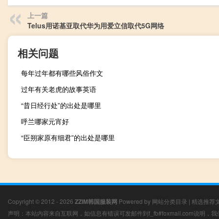
上一篇
Telus用诺基亚取代华为用爱立信取代5G网络
相关问题
每年过年都有哪些风俗作文
过年有关老虎的故事英语
“昔日经行处”的出处是哪里
呼兰哪家元宵好
“臣朔家原有细君”的出处是哪里
Copyright © 2012 - 2026
ZZIM韩国服装网
Powered by
网站分类目录
|
精选推荐
声明：本站内容来自互联网，如信息有错误可发邮件到f_fb#foxmail.com说明