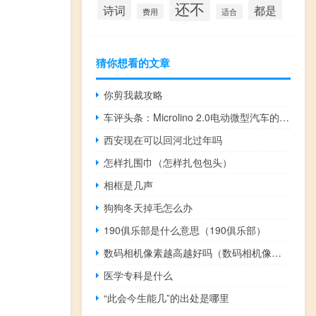
还不
诗词
都是
费用
适合
猜你想看的文章
你剪我裁攻略
车评头条：Microlino 2.0电动微型汽车的第一个原型已构建并经过测试
西安现在可以回河北过年吗
怎样扎围巾（怎样扎包包头）
相框是几声
狗狗冬天掉毛怎么办
190俱乐部是什么意思（190俱乐部）
数码相机像素越高越好吗（数码相机像素）
医学专科是什么
“此会今生能几”的出处是哪里