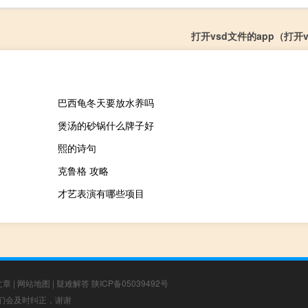
打开vsd文件的app（打开
巴西龟冬天要放水养吗
煲汤的砂锅什么牌子好
熙的诗句
克鲁格 攻略
才艺表演有哪些项目
文章
|
网站地图
|
疑难解答
陕ICP备05039492号
，我们会及时纠正，谢谢