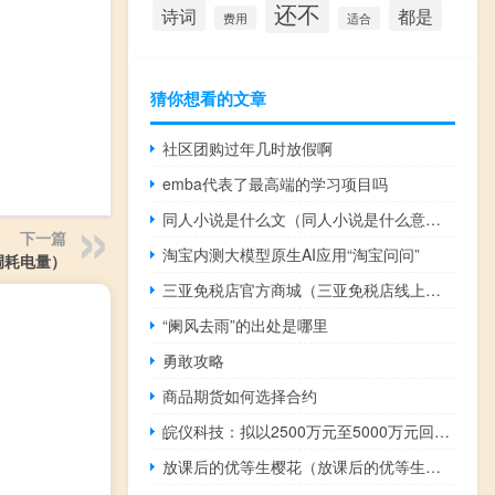
还不
诗词
都是
费用
适合
猜你想看的文章
社区团购过年几时放假啊
emba代表了最高端的学习项目吗
同人小说是什么文（同人小说是什么意思）
下一篇
淘宝内测大模型原生AI应用“淘宝问问”
调耗电量）
三亚免税店官方商城（三亚免税店线上商城）
“阑风去雨”的出处是哪里
勇敢攻略
商品期货如何选择合约
皖仪科技：拟以2500万元至5000万元回购股份
放课后的优等生樱花（放课后的优等生免费）