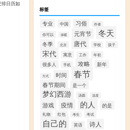
安排日历如
标签
习俗
专业
中国
作者
冬天
元宵节
你可以
保暖
唐代
冬季
孩子
北京
学校
宋代
寓意
年初
工作
攻略
新年
很多人
手机
春节
时间
方式
春节期间
是一个
梦幻西游
汤圆
温度
的人
疫情
游戏
的是
礼物
红包
考试
考生
自己的
诗人
英语