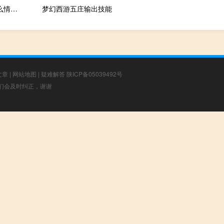
百济神州(06160)因受限制股份单位获归属发行84.24万股 到底什么情况嘞
梦幻西游五庄输出技能
文章
|
网站地图
|
疑难解答
陕ICP备05039492号
，我们会及时纠正，谢谢