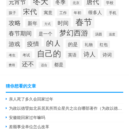
冬天
唐代
元宵节
冬季
北京
学校
宋代
很多人
寓意
孩子
年初
手机
工作
春节
攻略
时间
新年
方式
梦幻西游
春节期间
是一个
汤圆
温度
的人
疫情
游戏
的是
礼物
红包
自己的
诗人
诗词
英语
考试
考生
还不
都是
费用
适合
猜你想看的文章
亲人死了多久会回家过年
为政以德譬如北辰居其所而众星共之出自哪部著作（为政以德譬如北辰居其所而众星共之）
安徽能回家过年嘛吗
差额事业单位怎么改革