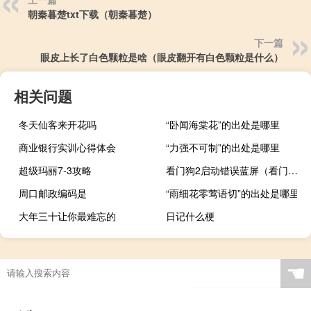
朝秦暮楚txt下载（朝秦暮楚）
下一篇
眼皮上长了白色颗粒是啥（眼皮翻开有白色颗粒是什么）
相关问题
冬天仙客来开花吗
“卧闻海棠花”的出处是哪里
商业银行实训心得体会
“力强不可制”的出处是哪里
超级玛丽7-3攻略
看门狗2启动错误蓝屏（看门狗2启动错误）
周口邮政编码是
“雨细花零莺语切”的出处是哪里
大年三十让你最难忘的
日记什么梗
☚