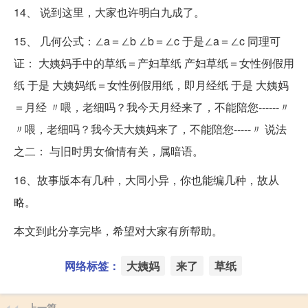
14、 说到这里，大家也许明白九成了。
15、 几何公式：∠a＝∠b ∠b＝∠c 于是∠a＝∠c 同理可
证： 大姨妈手中的草纸＝产妇草纸 产妇草纸＝女性例假用
纸 于是 大姨妈纸＝女性例假用纸，即月经纸 于是 大姨妈
＝月经 〃喂，老细吗？我今天月经来了，不能陪您------〃
〃喂，老细吗？我今天大姨妈来了，不能陪您-----〃 说法
之二： 与旧时男女偷情有关，属暗语。
16、故事版本有几种，大同小异，你也能编几种，故从
略。
本文到此分享完毕，希望对大家有所帮助。
网络标签：
大姨妈
来了
草纸
上一篇