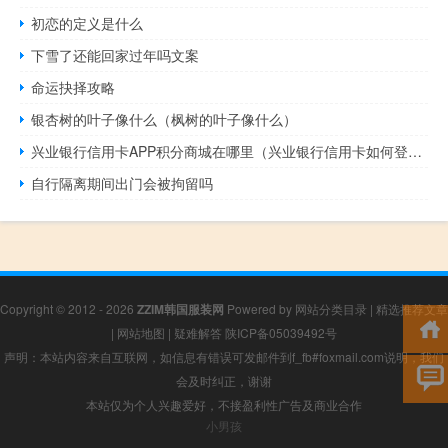
初恋的定义是什么
下雪了还能回家过年吗文案
命运抉择攻略
银杏树的叶子像什么（枫树的叶子像什么）
兴业银行信用卡APP积分商城在哪里（兴业银行信用卡如何登录积分商城）
自行隔离期间出门会被拘留吗
Copyright © 2012 - 2026
ZZIM韩国服装网
Powered by
网站分类目录
|
精选推荐文章
|
网站地图
|
疑难解答
陕ICP备05039492号
声明：本站内容来自互联网，如信息有错误可发邮件到f_fb#foxmail.com说明，我们
会及时纠正，谢谢
本站仅为个人兴趣爱好，不接盈利性广告及商业合作
小男孩