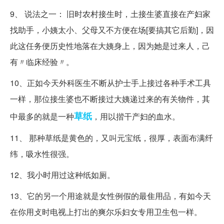
9、 说法之一： 旧时农村接生时，土接生婆直接在产妇家
找助手，小姨太小、父母又不方便在场[要搞其它后勤]，因
此这任务便历史性地落在大姨身上，因为她是过来人，己
有〃临床经验〃。
10、正如今天外科医生不断从护士手上接过各种手术工具
一样，那位接生婆也不断接过大姨递过来的有关物件，其
草纸
中最多的就是一种
，用以揩干产妇的血水。
11、 那种草纸是黄色的，又叫元宝纸，很厚，表面布满纤
纬，吸水性很强。
12、我小时用过这种纸如厕。
13、它的另一个用途就是女性例假的最隹用品，有如今天
在你用攴时电视上打出的爽尔乐妇女专用卫生包一样。