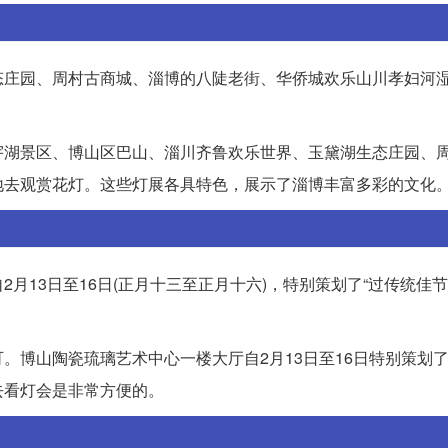
庄园、周村古商城、淄博的八陡老街、华侨城欢乐山川孝妇河湿
宇湖景区、博山区巴山、淄川齐鲁欢乐世界、玉黛湖生态庄园、
地去观赏花灯。这些灯展各具特色，展示了淄博丰富多彩的文化
月13日至16日(正月十三至正月十六)，特别策划了“过传统佳节
。博山陶瓷琉璃艺术中心一楼大厅自2月13日至16日特别策划
去看灯会是非常方便的。