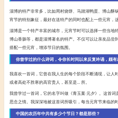
淄博的特产非常多，比如周村烧饼、马踏湖鸭蛋、博山酥
宵节的特别象征，最好在送特产的同时也配上一些元宵，这样
淄博是一个特产丰富的城市，元宵节时可以选择一些当地
博山香肠等，都是淄博著名的特产。不仅可以让亲友品尝
搭配一些元宵，增添节日的氛围。
你曾学过的什么诗词，令你长时间以来反复吟诵，颇有
我喜欢一首词，它曾在我人生的每个阶段不断涌现，让人
或者高处不胜寒的高官贵人，甚至是... 所。
我曾学过一首词，它的名字叫做《青玉案·元夕》。这首词
思念之情。我深深地被这首词所吸引，每当元宵节来临的
中国的农历年中共有多少个节日？都是那些？