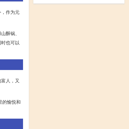
外，作为元
博山酥锅、
同时也可以
的富人，又
里的愉悦和