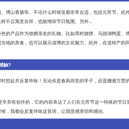
锅、博山香肠等。不论什么时候送都非常合适，包括元宵节。此
不仅寓意吉祥，也能增添节日氛围。另外...
特色的产品作为馈赠亲友的礼物。比如周村烧饼、马踏湖鸭蛋、
到当地的美食，也可以展示淄博的文化魅力。此外，在送特产的
感触?
时时想起并反复吟咏！无论你是春风得意的学子，还是腰缠万贯
是辛弃疾创作的，它的内容表达了人们在元宵节这一特殊的节日
时候，我都会反复吟咏这首词，让我倍感亲切和感动。