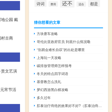
还不
诗词
都是
费用
适合
地公园 戴
猜你想看的文章
方块赛车攻略
周村古商
哥伦比亚政府官员 到底什么情况嘞
。
“别易会难长自叹”的出处是哪里
上海玩一天攻略
碳排放管理师怎样报考
·赏文艺演
冬天的特点四字词语
基督教怎么洗礼
了元宵节活
梦幻西游黑白棋攻略
多久过年
肛泰治疗痔疮的效果好不好?（肛泰治痔疮效果怎么样）