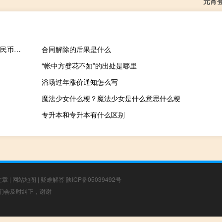
元宵
湘佳股份：拟以4000万元-8000万元回购股份回购价格为不超过人民币45元/股
合同解除的后果是什么
“帐中方嬖花不如”的出处是哪里
浴场过年涨价通知怎么写
魔法少女什么梗？魔法少女是什么意思什么梗
专升本和专升本有什么区别
文章
|
网站地图
|
疑难解答
陕ICP备05039492号
，我们会及时纠正，谢谢