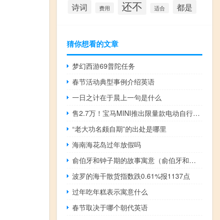
还不
诗词
都是
费用
适合
猜你想看的文章
梦幻西游69普陀任务
春节活动典型事例介绍英语
一日之计在于晨上一句是什么
售2.7万！宝马MINI推出限量款电动自行车：自带中控屏
“老大功名颇自期”的出处是哪里
海南海花岛过年放假吗
俞伯牙和钟子期的故事寓意（俞伯牙和钟子期的故事）
波罗的海干散货指数跌0.61%报1137点
过年吃年糕表示寓意什么
春节取决于哪个朝代英语