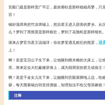
宫殿门庭是那样宽广平正，庭前廊柱是那样稳稳高擎，只
宫！
铺好蒲席再把竹凉席铺上，然后君王进入甜美的梦乡。从
么？梦到了黑熊罴是那样粗壮，梦到了花虺蛇是那样细长
这
请来占梦官为君王说端详：你在梦里遇见粗壮的熊罢，
上！
啊！若是宝贝公子生下来，让他睡到檀木雕的大床上，让
亮，将来定会大红蔽膝穿身上，成为我周室的君主或侯王
啊！若是千金女儿生下来，让她睡到宫殿屋脚地上边，给
僻，每天围着锅台转安排酒饭，知理知法不给父母添麻烦
注释