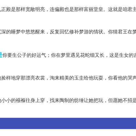
见正殿是那样宽敞明亮，连偏殿也是那样富丽堂皇。这就是咱君
沉深的睡梦中悠悠醒来，反复回忆修补梦游的情状。你猜君王在
。
是
你要生公子的好运气；你在梦里遇见花蛇细又长，这是生女的
他捡样地穿那漂亮衣裳，淘来精美的玉圭给他玩耍，你看他的哭
！
她小小的襁褓往身上穿，找来陶制的纺缍让她把玩，但愿她不招
！