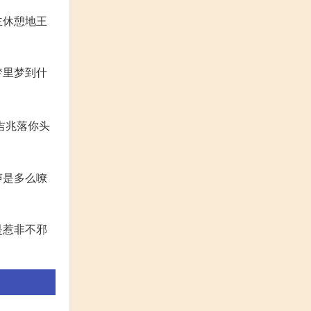
主休憩地王
梦里梦到什
吉兆落你头
声是多么嘹
是惹非不邪