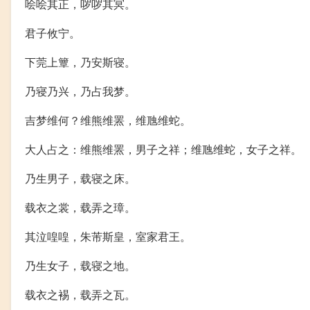
哙哙其正，哕哕其冥。
君子攸宁。
下莞上簟，乃安斯寝。
乃寝乃兴，乃占我梦。
吉梦维何？维熊维罴，维虺维蛇。
大人占之：维熊维罴，男子之祥；维虺维蛇，女子之祥。
乃生男子，载寝之床。
载衣之裳，载弄之璋。
其泣喤喤，朱芾斯皇，室家君王。
乃生女子，载寝之地。
载衣之裼，载弄之瓦。