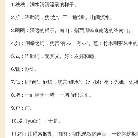
1.秩秩：涧水清清流淌的样子。
2.斯：语助词，犹“之”。干：通“涧”。山间流水。
3.幽幽：深远的样子。南山：指西周镐京南边的终南山。
4.如：倒举之词，犹言“有××，有××”。苞：竹木稠密丛生
5.式：语助词，无实义。好：友好和睦。
6.犹：欺诈。
7.似：同“嗣”。嗣续，犹言“继承”。妣（bǐ）祖：先妣、
8.堵：一面墙为一堵，一堵面积方丈。
9.户：门。
10.爰（yuán）：于是。
11.约：用绳索捆扎。阁阁：捆扎筑板的声音；一说将筑板