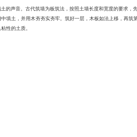
橐：捣土的声音。古代筑墙为板筑法，按照土墙长度和宽度的要求，
槽中填土，并用木夯夯实夯牢。筑好一层，木板如法上移，再筑
具粘性的土质。