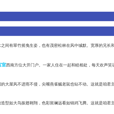
水之间有翠竹摇曳生姿，也有茂密松林在风中缄默。宽厚的兄长
。
宫室
西南方位大开门户。一家人住在一起和睦相处，每天欢声笑
固的大屋风不进雨不侵，尖嘴燕雀贼老鼠也钻不动。这就是咱君
檐造型如大鸟振翅翱翔，色彩斑斓远看如锦鸡飞腾。这就是咱君