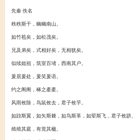
先秦 佚名
秩秩斯干，幽幽南山。
如竹苞矣，如松茂矣。
兄及弟矣，式相好矣，无相犹矣。
似续妣祖，筑室百堵，西南其户。
爰居爰处，爰笑爰语。
约之阁阁，椓之橐橐。
风雨攸除，鸟鼠攸去，君子攸芋。
如跂斯翼，如矢斯棘，如鸟斯革，如翚斯飞，君子攸跻。
殖殖其庭，有觉其楹。