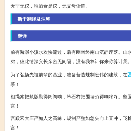
无非无仪，唯酒食是议，无父母诒罹。
斯干翻译及注释
翻译
前有潺潺小溪水欢快流过，后有幽幽终南山沉静座落。山
弟，彼此情深义长亲密无间隔，没有我算计你来你算计我
为了弘扬先祖前辈的基业，准备营造规制宏伟的建筑，在
慕！
粗绳索把筑版勒得阁阁响，笨石杵把围墙夯得响咚咚。坚
宫！
宫殿宏大庄严如人之高竦，规制严整如急矢向上直冲，飞
宫！