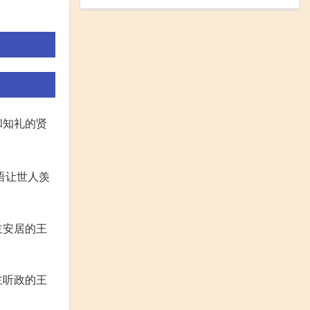
和知礼的贤
语让世人羡
主安居的王
主听政的王