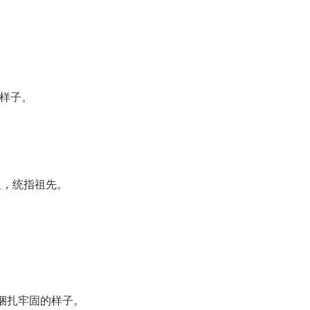
的样子。
先祖，统指祖先。
捆扎牢固的样子。