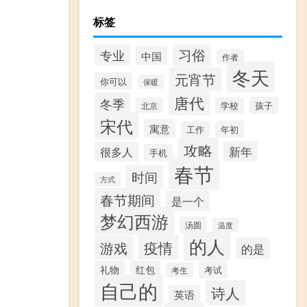
标签
习俗
专业
中国
作者
冬天
元宵节
你可以
保暖
唐代
冬季
孩子
北京
学校
宋代
寓意
年初
工作
攻略
新年
很多人
手机
春节
时间
方式
春节期间
是一个
梦幻西游
汤圆
温度
的人
疫情
游戏
的是
礼物
红包
考试
考生
自己的
诗人
英语