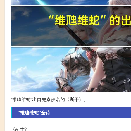
“维虺维蛇”出自先秦佚名的《斯干》。
“维虺维蛇”全诗
《斯干》