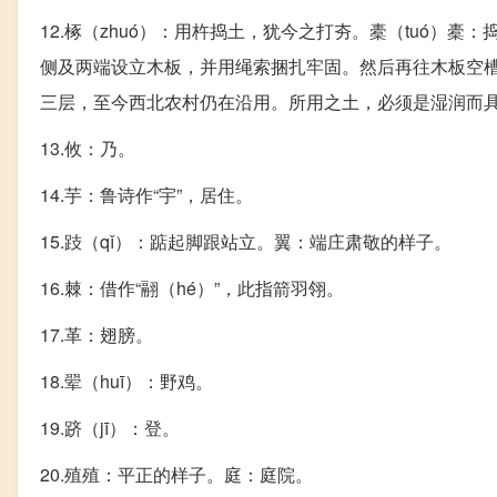
12.椓（zhuó）：用杵捣土，犹今之打夯。橐（tuó）
侧及两端设立木板，并用绳索捆扎牢固。然后再往木板空
三层，至今西北农村仍在沿用。所用之土，必须是湿润而
13.攸：乃。
14.芋：鲁诗作“宇”，居住。
15.跂（qǐ）：踮起脚跟站立。翼：端庄肃敬的样子。
16.棘：借作“翮（hé）”，此指箭羽翎。
17.革：翅膀。
18.翚（huī）：野鸡。
19.跻（jī）：登。
20.殖殖：平正的样子。庭：庭院。