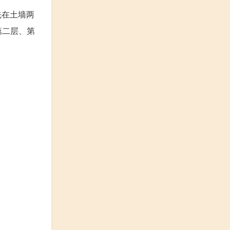
先在土墙两
第二层、第