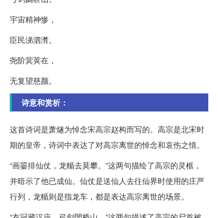
宇宙精神惨，
臣民涕泗潸。
尧阶蓂荚在，
无复望慈颜。
诗意和赏析：
这首诗词是萧燧为悼念宋高宗赵构而写的。高宗是北宋时
期的皇帝，诗词中表达了对高宗离世的悼念和哀伤之情。
“画翣排仙仗，龙輴去莫攀。”这两句描绘了高宗的灵柩，
并暗示了他已成仙。仙仗是送仙人去往仙界时使用的庄严
行列，龙輴则是指龙车，都是表达高宗离世的场景。
“衣冠藏汉庙，弓剑閟桥山。”这两句描述了高宗的尸首被