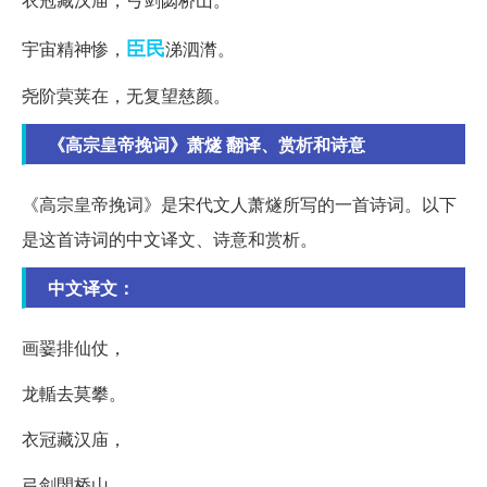
臣民
宇宙精神惨，
涕泗潸。
尧阶蓂荚在，无复望慈颜。
《高宗皇帝挽词》萧燧 翻译、赏析和诗意
《高宗皇帝挽词》是宋代文人萧燧所写的一首诗词。以下
是这首诗词的中文译文、诗意和赏析。
中文译文：
画翣排仙仗，
龙輴去莫攀。
衣冠藏汉庙，
弓剑閟桥山。