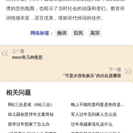
潸的悲伤氛围，也暗示了当时社会的动荡和变幻。整首诗
词情感丰富，语言优美，堪称宋代悼词的佳作。
网络标签：
挽词
臣民
高宗
上一篇
meet有几种意思
下一篇
“可是水深鱼极乐”的出处是哪里
相关问题
B站三怂是谁（b站三怂）
晚上不能吃姜吗姜是热性是凉性（晚上不能吃姜吗）
幼儿园创意拜年文案简短
军人过年见到家人怎么说
留学过年想家了怎么办
过年亲戚家送礼送什么