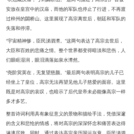
安放在皇宫中的汉庙，而他的军队也停止了行进，不再渡
过梓州的閟桥山。这里展现了高宗离世后，朝廷和军队的
失落和停滞。
“宇宙精神惨，臣民涕泗潸。”这两句表达了高宗去世后，
大臣和百姓的悲痛之情。整个世界都变得暗淡和悲伤，人
们眼眶湿润，眼泪滴落如泉水潸然。
“尧阶蓂荚在，无复望慈颜。”最后两句表明高宗的儿子已
经坐上了皇位，高宗无法再望见他儿子慈爱的面容。这里
既是对高宗的哀叹，也暗示了后代皇帝未必能像高宗一样
多才多艺。
整首诗词利用具有象征意义的景物和描绘手法，凭借深邃
的含义和悲怆的情感，将对高宗的深深怀念和痛苦表达得
淋漓尽致。同时，通过表达高宗亲历国运兴衰，臣民涕泗