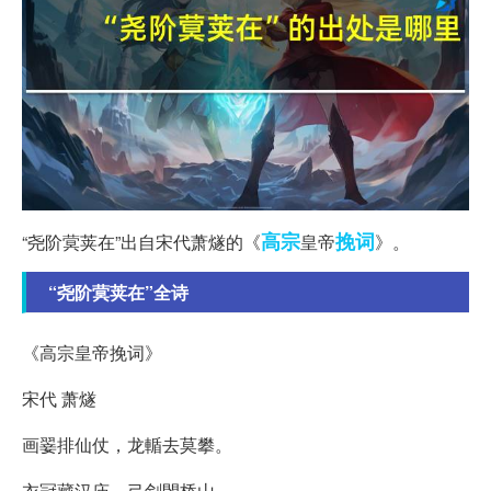
高宗
挽词
“尧阶蓂荚在”出自宋代萧燧的《
皇帝
》。
“尧阶蓂荚在”全诗
《高宗皇帝挽词》
宋代 萧燧
画翣排仙仗，龙輴去莫攀。
衣冠藏汉庙，弓剑閟桥山。