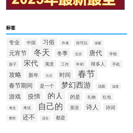
标签
习俗
专业
中国
你可以
作者
保暖
冬天
唐代
元宵节
冬季
北京
学校
宋代
很多人
寓意
孩子
年初
手机
工作
春节
攻略
时间
新年
方式
梦幻西游
春节期间
是一个
汤圆
温度
的人
疫情
游戏
的是
礼物
红包
自己的
诗人
诗词
英语
考试
考生
还不
都是
费用
适合