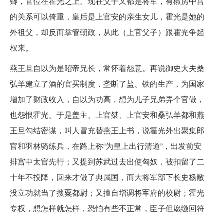
卿，官位在霍光之上。现在父子又都是将军，有椒房中宫
的关系可以倚重，皇后是上官安的亲生女儿，霍光是她的
外祖父，却反而掌管朝政，从此（上官父子）跟霍光争起
权来。
燕王旦自以为是昭帝兄长，常怀着怨意。再说御史大夫桑
弘羊建立了酒的官买制度，垄断了盐、铁的生产，为国家
增加了财政收入，自以为功高，想为儿子兄弟弄个官做，
也怨恨霍光。于是盖主、上官桀、上官安和桑弘羊都和燕
王旦勾结密谋，叫人冒充替燕王上书，说霍光外出聚集郎
官和羽林骑练兵，在路上称“为皇上出行清道”，出发前安
排宫中太官先行；又提到苏武过去出使匈奴，被扣留了二
十年不投降，回来才做了典属国，而大将军部下长史杨敞
没立功就当了搜粟都尉；又擅自增调将军府的校尉；霍光
专权，想怎样就怎样，恐怕有些不正常，臣子但愿缴回符