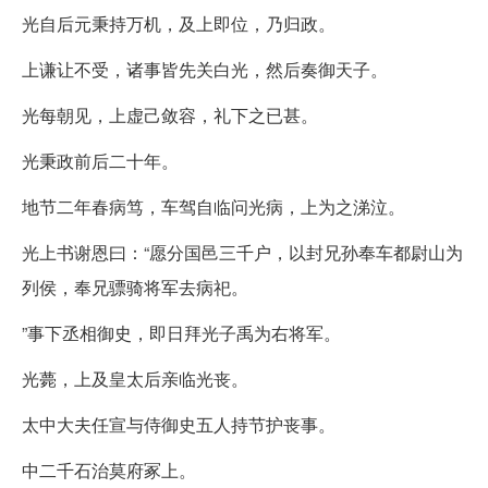
光自后元秉持万机，及上即位，乃归政。
上谦让不受，诸事皆先关白光，然后奏御天子。
光每朝见，上虚己敛容，礼下之已甚。
光秉政前后二十年。
地节二年春病笃，车驾自临问光病，上为之涕泣。
光上书谢恩曰：“愿分国邑三千户，以封兄孙奉车都尉山为
列侯，奉兄骠骑将军去病祀。
”事下丞相御史，即日拜光子禹为右将军。
光薨，上及皇太后亲临光丧。
太中大夫任宣与侍御史五人持节护丧事。
中二千石治莫府冢上。