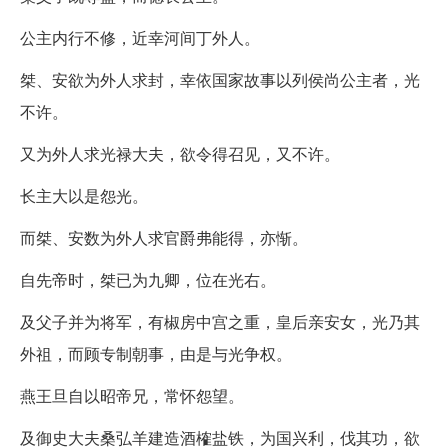
公主内行不修，近幸河间丁外人。
桀、安欲为外人求封，幸依国家故事以列侯尚公主者，光
不许。
又为外人求光禄大夫，欲令得召见，又不许。
长主大以是怨光。
而桀、安数为外人求官爵弗能得，亦惭。
自先帝时，桀已为九卿，位在光右。
及父子并为将军，有椒房中宫之重，皇后亲安女，光乃其
外祖，而顾专制朝事，由是与光争权。
燕王旦自以昭帝兄，常怀怨望。
及御史大夫桑弘羊建造酒榷盐铁，为国兴利，伐其功，欲