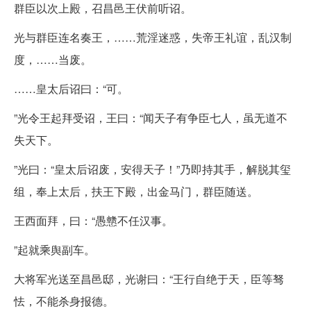
群臣以次上殿，召昌邑王伏前听诏。
光与群臣连名奏王，……荒淫迷惑，失帝王礼谊，乱汉制
度，……当废。
……皇太后诏曰：“可。
”光令王起拜受诏，王曰：“闻天子有争臣七人，虽无道不
失天下。
”光曰：“皇太后诏废，安得天子！”乃即持其手，解脱其玺
组，奉上太后，扶王下殿，出金马门，群臣随送。
王西面拜，曰：“愚戆不任汉事。
”起就乘舆副车。
大将军光送至昌邑邸，光谢曰：“王行自绝于天，臣等驽
怯，不能杀身报德。