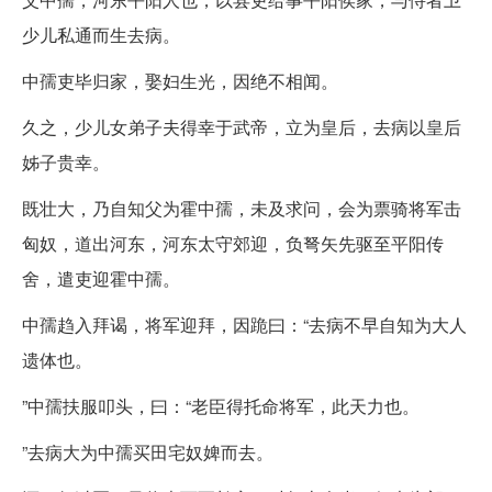
少儿私通而生去病。
中孺吏毕归家，娶妇生光，因绝不相闻。
久之，少儿女弟子夫得幸于武帝，立为皇后，去病以皇后
姊子贵幸。
既壮大，乃自知父为霍中孺，未及求问，会为票骑将军击
匈奴，道出河东，河东太守郊迎，负弩矢先驱至平阳传
舍，遣吏迎霍中孺。
中孺趋入拜谒，将军迎拜，因跪曰：“去病不早自知为大人
遗体也。
”中孺扶服叩头，曰：“老臣得托命将军，此天力也。
”去病大为中孺买田宅奴婢而去。