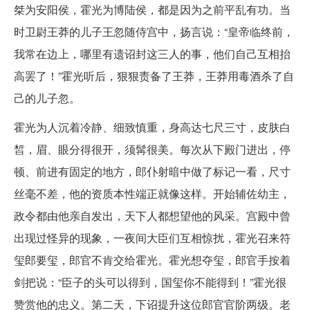
桀为安阳侯，霍光为博陆侯，都是因为之前平乱有功。当
时卫尉王莽的儿子王忽随侍宫中，扬言说：“皇帝临终前，
我常在边上，哪里有遗诏封这三人的事，他们自己互相抬
高罢了！”霍光听后，狠狠责备了王莽，王莽用毒酒杀了自
己的儿子忽。
霍光为人沉着冷静、细致慎重，身高达七尺三寸，皮肤白
皙，眉、眼分得很开，须髯很美。每次从下殿门进出，停
顿、前进有固定的地方，郎仆射暗中做了标记一看，尺寸
丝毫不差，他的资质本性端正就像这样。开始辅佐幼主，
政令都由他亲自发出，天下人都想望他的风采。宫殿中曾
出现过怪异的现象，一夜间大臣们互相惊扰，霍光召来符
玺郎要玺，郎官不肯交给霍光。霍光想夺玺，郎官手按着
剑把说：“臣子的头可以得到，国玺你不能得到！”霍光很
赞赏他的忠义。第二天，下诏提升这位郎官官阶两级。老