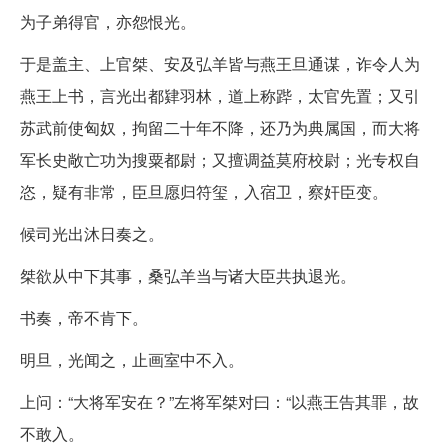
为子弟得官，亦怨恨光。
于是盖主、上官桀、安及弘羊皆与燕王旦通谋，诈令人为
燕王上书，言光出都肄羽林，道上称跸，太官先置；又引
苏武前使匈奴，拘留二十年不降，还乃为典属国，而大将
军长史敞亡功为搜粟都尉；又擅调益莫府校尉；光专权自
恣，疑有非常，臣旦愿归符玺，入宿卫，察奸臣变。
候司光出沐日奏之。
桀欲从中下其事，桑弘羊当与诸大臣共执退光。
书奏，帝不肯下。
明旦，光闻之，止画室中不入。
上问：“大将军安在？”左将军桀对曰：“以燕王告其罪，故
不敢入。