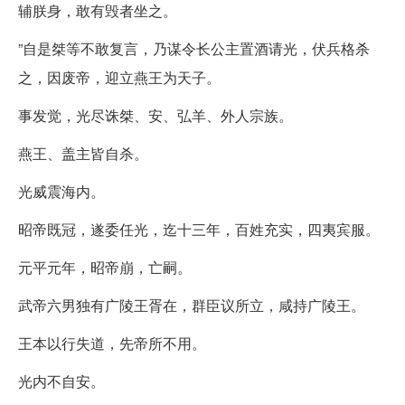
辅朕身，敢有毁者坐之。
”自是桀等不敢复言，乃谋令长公主置酒请光，伏兵格杀
之，因废帝，迎立燕王为天子。
事发觉，光尽诛桀、安、弘羊、外人宗族。
燕王、盖主皆自杀。
光威震海内。
昭帝既冠，遂委任光，迄十三年，百姓充实，四夷宾服。
元平元年，昭帝崩，亡嗣。
武帝六男独有广陵王胥在，群臣议所立，咸持广陵王。
王本以行失道，先帝所不用。
光内不自安。