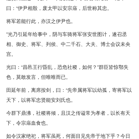
曰：“伊尹相殷，废太甲以安宗庙，后世称其忠。
将军若能行此，亦汉之伊尹也。
”光乃引延年给事中，阴与车骑将军张安世图计，遂召丞
相、御史、将军、列侯、中二千石、大夫、博士会议未央
宫。
光曰：“昌邑王行昏乱，恐危社稷，如何？”群臣皆惊鄂失
色，莫敢发言，但唯唯而已。
田延年前，离席按剑，曰：“先帝属将军以幼孤，寄将军以
天下，以将军忠贤能安刘氏也。
今群下鼎沸，社稷将倾，且汉之传谥常为孝者，以长有天
下，令宗庙血食也。
如令汉家绝祀，将军虽死，何面目见先帝于地下乎？今日