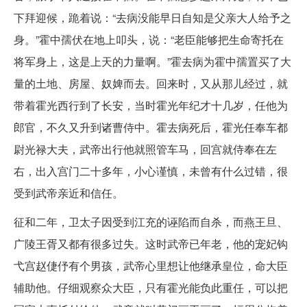
下拜迎候，跪着说：“去病没能早日自知是父亲大人给予之
身。”霍中孺伏在地上叩头，说：“老臣能够把生命寄托在
将军身上，这是上天的力量啊。”霍去病为霍中孺置买了大
量的土地、房屋、奴婢而去。回来时，又从那儿经过，就
带着霍光西行到了长安，当时霍光年纪才十几岁，任他为
郎官，不久又升到诸曹侍中。霍去病死后，霍光任奉车都
尉光禄大夫，武帝出行他就照管车马，回宫就侍奉在左
右，出入宫门二十多年，小心谨慎，未曾有什么过错，很
受到武帝亲近和信任。
征和二年，卫太子因受到江充的诬陷而自杀，而燕王旦、
广陵王胥又都有很多过失。这时武帝已年老，他的宠妃钩
弋宫赵倢伃有个男孩，武帝心里想让他继承皇位，命大臣
辅助他。仔细观察众大臣，只有霍光能负此重任，可以把