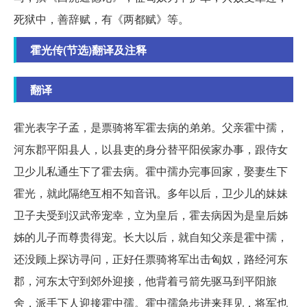
死狱中，善辞赋，有《两都赋》等。
霍光传(节选)翻译及注释
翻译
霍光表字子孟，是票骑将军霍去病的弟弟。父亲霍中孺，
河东郡平阳县人，以县吏的身分替平阳侯家办事，跟侍女
卫少儿私通生下了霍去病。霍中孺办完事回家，娶妻生下
霍光，就此隔绝互相不知音讯。多年以后，卫少儿的妹妹
卫子夫受到汉武帝宠幸，立为皇后，霍去病因为是皇后姊
姊的儿子而尊贵得宠。长大以后，就自知父亲是霍中孺，
还没顾上探访寻问，正好任票骑将军出击匈奴，路经河东
郡，河东太守到郊外迎接，他背着弓箭先驱马到平阳旅
舍，派手下人迎接霍中孺。霍中孺急步进来拜见，将军也