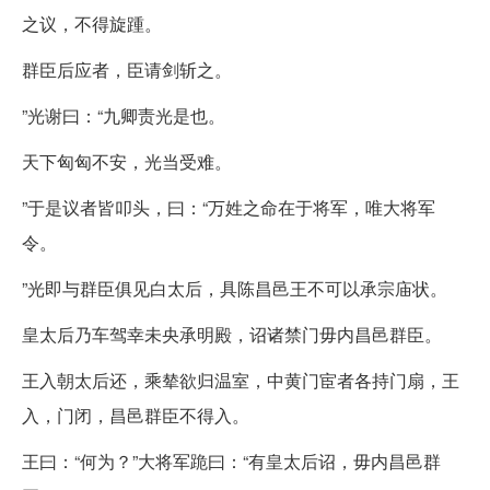
之议，不得旋踵。
群臣后应者，臣请剑斩之。
”光谢曰：“九卿责光是也。
天下匈匈不安，光当受难。
”于是议者皆叩头，曰：“万姓之命在于将军，唯大将军
令。
”光即与群臣俱见白太后，具陈昌邑王不可以承宗庙状。
皇太后乃车驾幸未央承明殿，诏诸禁门毋内昌邑群臣。
王入朝太后还，乘辇欲归温室，中黄门宦者各持门扇，王
入，门闭，昌邑群臣不得入。
王曰：“何为？”大将军跪曰：“有皇太后诏，毋内昌邑群