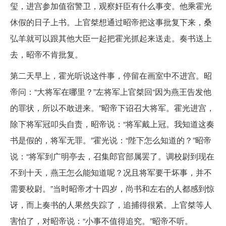
玺，进宫参加值宿警卫，观察奸臣有什么事变。他乘霍光
休假的日子上书。上官桀想通过昭帝把这事批复下来，桑
弘羊就可以跟其他大臣一起把霍光抓起来送走。奏书送上
去，昭帝不肯批复。
第二天早上，霍光听说这件事，停留在画室中不进宫。昭
帝问：“大将军在哪里？”左将军上官桀回“因为燕王告发他
的罪状，所以不敢进来。”昭帝下诏召大将军。霍光进宫，
除下将军冠叩头自责，昭帝说：“将军戴上冠。我知道这奏
书是假的，将军无罪。”霍光说：“陛下怎么知道的？”昭帝
说：“将军到广明亭去，召集郎官部属罢了。调校尉到现在
不到十天，燕王怎么能知道呢？况且将军要干坏事，并不
需要校尉。”当时昭帝才十四岁，尚书和左右的人都感到惊
讶，而上奏书的人果然失踪了，追捕得很紧。上官桀等人
害怕了，对昭帝说：“小事不值得追究。”昭帝不听。