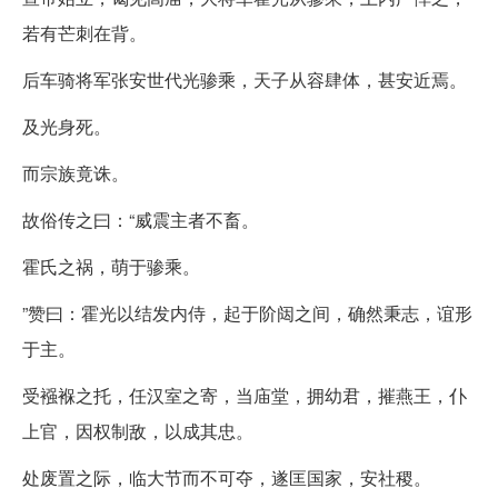
若有芒刺在背。
后车骑将军张安世代光骖乘，天子从容肆体，甚安近焉。
及光身死。
而宗族竟诛。
故俗传之曰：“威震主者不畜。
霍氏之祸，萌于骖乘。
”赞曰：霍光以结发内侍，起于阶闼之间，确然秉志，谊形
于主。
受襁褓之托，任汉室之寄，当庙堂，拥幼君，摧燕王，仆
上官，因权制敌，以成其忠。
处废置之际，临大节而不可夺，遂匡国家，安社稷。