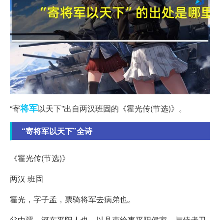
将军
“寄
以天下”出自两汉班固的《霍光传(节选)》。
“寄将军以天下”全诗
《霍光传(节选)》
两汉 班固
霍光，字子孟，票骑将军去病弟也。
父中孺，河东平阳人也，以县吏给事平阳侯家，与侍者卫