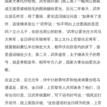
国家大事托付给他。武帝就叫黄门画工画了一幅周公抱着
成王接受诸侯朝见的图画赐给霍光。后元二年春天，武帝
出游五柞宫，得了重病，霍光流泪抽泣问道：“如果有了意
外，该谁继承皇位？”武帝说：“你不明白上次图画的意思
吗？立小儿子，你担当周公的职务。”武帝让霍光任大司马
大将军，金日磾任车骑将军，加上太仆上官桀任左将军，
搜粟都尉桑弘羊任御史大夫，都拜伏在卧室内的床下，接
受遗诏辅佐少主。第二天，武帝逝世，太子继承天子的尊
号，就是孝昭皇帝。昭帝年方八岁，国家大事全由霍光决
断。
在这之前，后元元年，侍中仆射莽何罗和他弟弟重合吼马
通谋反，霍光、金日磾，上官桀等人共同诛杀了他们，没
有论功行赏。汉武帝病重时，写下诏书封号说：“我死后打
开诏书，按上面指示做。”这份遗诏封金日磾为秺侯，上官