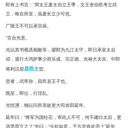
郎有上书言：“周太王废太伯立王季，文王舍伯邑考立武
王，唯在所宜，虽废长立少可也。
广陵王不可以承宗庙。
”言合光意。
光以其书视丞相敞等，擢郎为九江太守，即日承皇太后
诏，遣行大鸿胪事少府乐成、宗正德、光禄大夫吉、中郎
昌邑
将利汉迎
王贺。
贺者，武帝孙，昌邑哀王子也。
既至，即位，行淫乱。
光忧懑，独以问所亲故吏大司农田延年。
延年曰：“将军为国柱石，审此人不可，何不建白太后，更
选贤而立之？”光曰：“今欲如是，于古尝有此否？”延年