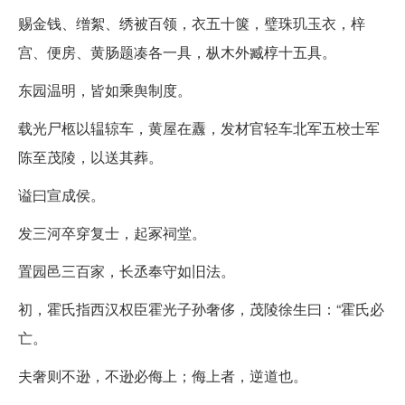
赐金钱、缯絮、绣被百领，衣五十箧，璧珠玑玉衣，梓
宫、便房、黄肠题凑各一具，枞木外臧椁十五具。
东园温明，皆如乘舆制度。
载光尸柩以辒辌车，黄屋在纛，发材官轻车北军五校士军
陈至茂陵，以送其葬。
谥曰宣成侯。
发三河卒穿复士，起冢祠堂。
置园邑三百家，长丞奉守如旧法。
初，霍氏指西汉权臣霍光子孙奢侈，茂陵徐生曰：“霍氏必
亡。
夫奢则不逊，不逊必侮上；侮上者，逆道也。