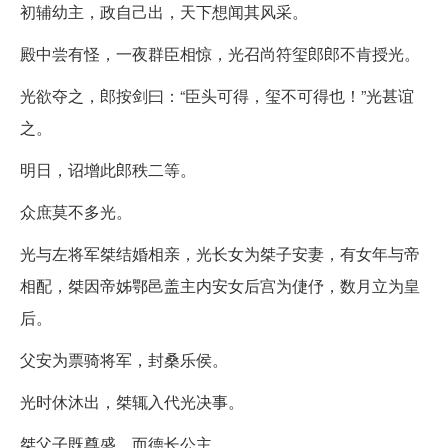
初辅幼主，政自己出，天下想闻其风采。
殿中尝有怪，一夜群臣相惊，光召尚符玺郎郎不肯授光。
光欲夺之，郎按剑曰：“臣头可得，玺不可得也！”光甚谊
之。
明日，诏增此郎秩二等。
众庶莫不多光。
光与左将军桀结婚相亲，光长女为桀子安妻，有女年与帝
相配，桀因帝姊鄂邑盖主内安女后宫为倢伃，数月立为皇
后。
父安为票骑将军，封桑乐侯。
光时休沐出，桀辄入代光决事。
桀父子既尊盛，而德长公主。