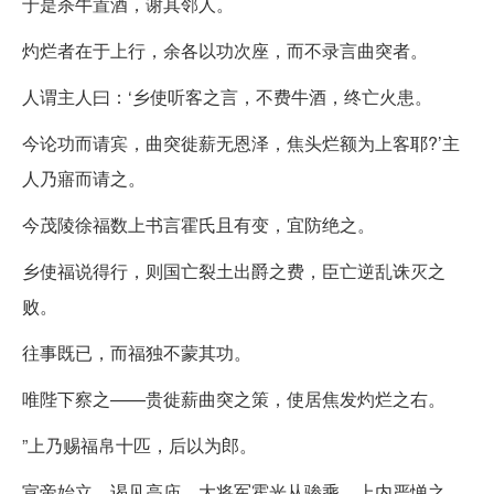
于是杀牛置酒，谢其邻人。
灼烂者在于上行，余各以功次座，而不录言曲突者。
人谓主人曰：‘乡使听客之言，不费牛酒，终亡火患。
今论功而请宾，曲突徙薪无恩泽，焦头烂额为上客耶?’主
人乃寤而请之。
今茂陵徐福数上书言霍氏且有变，宜防绝之。
乡使福说得行，则国亡裂土出爵之费，臣亡逆乱诛灭之
败。
往事既已，而福独不蒙其功。
唯陛下察之——贵徙薪曲突之策，使居焦发灼烂之右。
”上乃赐福帛十匹，后以为郎。
宣帝始立，谒见高庙，大将军霍光从骖乘，上内严惮之，