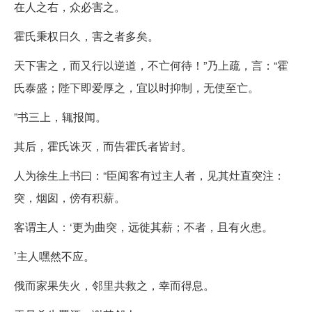
在人之右，众必害之。
霍氏秉权日久，害之者多矣。
天下害之，而又行以逆道，不亡何待！”乃上疏，言：“霍
氏泰盛；陛下即爱厚之，宜以时抑制，无使至亡。
”书三上，辄报闻。
其后，霍氏诛灭，而告霍氏者皆封。
人为徐生上书曰：“臣闻客有过主人者，见其灶直突注：
突，烟囱，傍有积薪。
客谓主人：‘更为曲突，远徙其薪；不者，且有火患。
’主人嘿然不应。
俄而家果失火，邻里共救之，幸而得息。