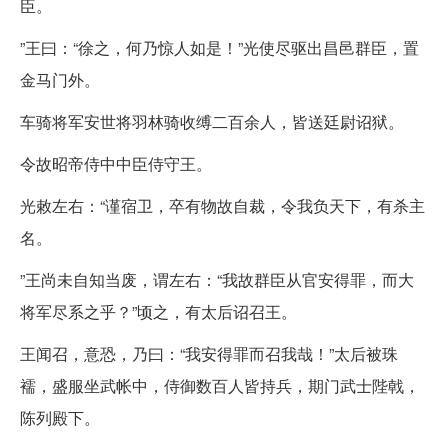
臣。
”王曰：“徐之，何乃惊人如是！”光使尽驱出昌邑群臣，置
金马门外。
车骑将军安世将羽林骑收缚二百余人，皆送廷尉诏狱。
令故昭帝侍中中臣侍守王。
光敕左右：“谨宿卫，卒有物故自裁，令我负天下，有杀主
名。
”王尚未自知当废，谓左右：“我故群臣从官安得罪，而大
将军尽系之乎？”顷之，有太后诏召王。
王闻召，意恐，乃曰：“我安得罪而召我哉！”太后被珠
襦，盛服坐武帐中，侍御数百人皆持兵，期门武士陛戟，
陈列殿下。