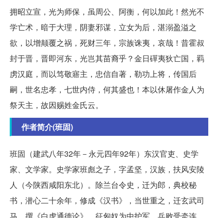
拥昭立宣，光为师保，虽周公、阿衡，何以加此！然光不
学亡术，暗于大理，阴妻邪谋，立女为后，湛溺盈溢之
欲，以增颠覆之祸，死财三年，宗族诛夷，哀哉！昔霍叔
封于晋，晋即河东，光岂其苗裔乎？金日磾夷狄亡国，羁
虏汉庭，而以笃敬寤主，忠信自著，勒功上将，传国后
嗣，世名忠孝，七世内侍，何其盛也！本以休屠作金人为
祭天主，故因赐姓金氏云。
作者简介(班固)
班固（建武八年32年－永元四年92年）东汉官吏、史学
家、文学家。史学家班彪之子，字孟坚，汉族，扶风安陵
人（今陕西咸阳东北）。除兰台令史，迁为郎，典校秘
书，潜心二十余年，修成《汉书》，当世重之，迁玄武司
马，撰《白虎通德论》，征匈奴为中护军，兵败受牵连，