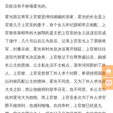
百姓没有不称颂霍光的。
霍光跟左将军上官桀是缔结婚姻的亲家，霍光的长女是上
官桀儿子上官安的妻子，有个女儿年纪跟昭帝正相配，上
官桀依靠昭帝的大姊鄂邑盖主把上官安的女儿送进后宫成
了倢伃，几个月以后立为皇后。父亲上官安当上了票骑将
军，封桑乐侯。霍光有时休息沐浴离开朝廷，上官桀往往
进宫代替霍光决定政务。上官桀父子位尊势盛以后，颇感
长公主的恩德。公主私生活不太检点，宠幸河间郡的丁外
人。上官桀、上官安想替丁外人求个封爵，希望按照国家
以列侯匹配公主的惯例，霍光不同意。又为丁外人求光禄
大夫之职，想让他能得到皇帝召见，也不同意。长公主为
此对霍光大为怨恨。而上官桀、上官安多次为丁外人求官
爵不能得到，也感到惭愧。在武帝时，上官桀已经是九