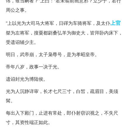
讳，谁当嗣者？”上曰：“君未谕前画意邪？立少子，君行
周公之事。
上官
”上以光为大司马大将军，日磾为车骑将军，及太仆
桀为左将军，搜粟都尉桑弘羊为御史大，皆拜卧内床下，
受遗诏辅少主。
明日，武帝崩，太子枭尊号，是为孝昭皇帝。
帝年八岁，政事一决于光。
遗诏封光为博陆侯。
光为人沉静详审，长才七尺三寸，白皙，疏眉目，美须
髯。
每出入下殿门，止进有常处，郎仆射窃识视之，不失尺
寸，其资性端正如此。