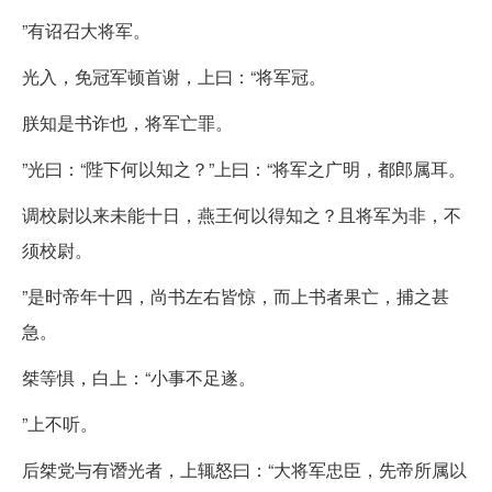
”有诏召大将军。
光入，免冠军顿首谢，上曰：“将军冠。
朕知是书诈也，将军亡罪。
”光曰：“陛下何以知之？”上曰：“将军之广明，都郎属耳。
调校尉以来未能十日，燕王何以得知之？且将军为非，不
须校尉。
”是时帝年十四，尚书左右皆惊，而上书者果亡，捕之甚
急。
桀等惧，白上：“小事不足遂。
”上不听。
后桀党与有谮光者，上辄怒曰：“大将军忠臣，先帝所属以