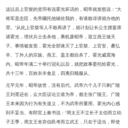
这以后上官桀的党羽有说霍光坏话的，昭帝就发怒说：“大
将军是忠臣，先帝嘱托他辅佐我的，有谁敢诽谤就办他的
罪。”从此上官桀等人不敢再讲了，就计划让长公主摆宴席
请霍光，埋伏兵士击杀他，乘机废昭帝，迎立燕王做天
子。事情被发觉，霍光全部诛灭了上官桀、上官安、桑弘
羊、丁外人的宗族。燕王、盖主都自杀了。霍光威震海
内。昭帝年满二十举行冠礼以后，就把政事委托给霍光，
共十三年，百姓衣丰食足，四夷归顺服从。
元平元年，昭帝故世，没有后代。武帝六个儿子只剩广陵
王刘胥还在，众大臣议论立谁为帝，都主张广陵王。广陵
王本来因为行为有失道义，不为武帝所重用。霍光内心感
到不妥当。有郎官上奏书说：“周太王不立长子太伯而立幼
子王季，周文王舍弃伯邑考而立武王，只在于适当，即使