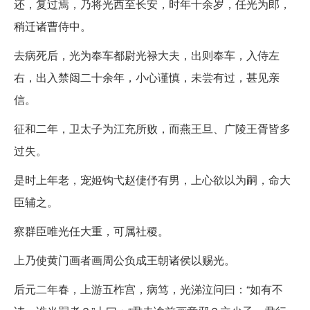
还，复过焉，乃将光西至长安，时年十余岁，任光为郎，
稍迁诸曹侍中。
去病死后，光为奉车都尉光禄大夫，出则奉车，入侍左
右，出入禁闼二十余年，小心谨慎，未尝有过，甚见亲
信。
征和二年，卫太子为江充所败，而燕王旦、广陵王胥皆多
过失。
是时上年老，宠姬钩弋赵倢伃有男，上心欲以为嗣，命大
臣辅之。
察群臣唯光任大重，可属社稷。
上乃使黄门画者画周公负成王朝诸侯以赐光。
后元二年春，上游五柞宫，病笃，光涕泣问曰：“如有不