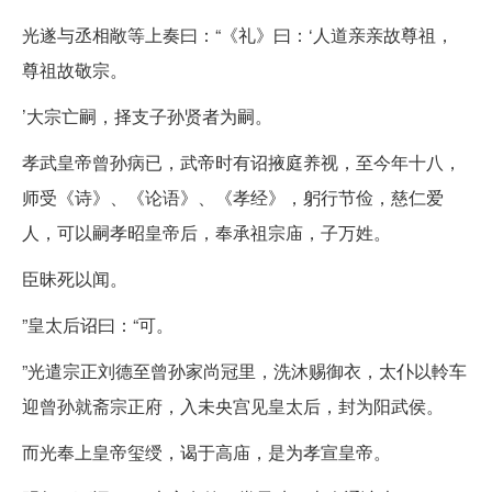
光遂与丞相敞等上奏曰：“《礼》曰：‘人道亲亲故尊祖，
尊祖故敬宗。
’大宗亡嗣，择支子孙贤者为嗣。
孝武皇帝曾孙病已，武帝时有诏掖庭养视，至今年十八，
师受《诗》、《论语》、《孝经》，躬行节俭，慈仁爱
人，可以嗣孝昭皇帝后，奉承祖宗庙，子万姓。
臣昧死以闻。
”皇太后诏曰：“可。
”光遣宗正刘德至曾孙家尚冠里，洗沐赐御衣，太仆以軨车
迎曾孙就斋宗正府，入未央宫见皇太后，封为阳武侯。
而光奉上皇帝玺绶，谒于高庙，是为孝宣皇帝。