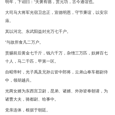
明年，下诏曰：“夫褒有德，赏元功，古今通谊也。
大司马大将军光宿卫忠正，宣德明恩，守节秉谊，以安宗
庙。
其以河北、东武阳益封光万七千户。
”与故所食凡二万户。
赏赐前后黄金七千斤，钱六千万，杂缯三万匹，奴婢百七
十人，马二千匹，甲第一区。
自昭帝时，光子禹及兄孙云皆中郎将，云弟山奉车都尉侍
中，领胡越兵。
光两女婿为东西宫卫尉，昆弟、诸婿、外孙皆奉朝请，为
诸曹大夫，骑都尉、给事中。
党亲连体，根据于朝廷。