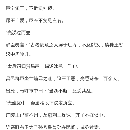
臣宁负王，不敢负社稷。
愿王自爱，臣长不复见左右。
”光涕泣而去。
群臣奏言：“古者废放之人屏于远方，不及以政，请徙王贺
汉中房陵县。
”太后诏归贺昌邑，赐汤沐邑二千户。
昌邑群臣坐亡辅导之谊，陷王于恶，光悉诛杀二百余人。
出死，号呼市中曰：“当断不断，反受其乱。
”光坐庭中，会丞相以下议定所立。
广陵王已前不用，及燕刺王反诛，其子不在议中。
近亲唯有卫太子孙号皇曾孙在民间，咸称述焉。