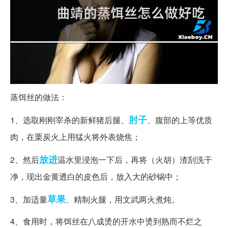
蒸饵丝的做法：
肘子
1、选取刚刚宰杀的新鲜猪后腿、
、腹部的上等优质
肉，在栗炭火上用猛火将外表烧焦；
放进
2、然后
温水里浸泡一下后，再将（火胡）渣刮洗干
净，现出金黄透白的皮色后，放入大的砂锅中；
草果
3、加适量
、精制火腿，用文武两火煮炖。
4、食用时，将饵丝在八成烫的开水中烫到熟而不烂之