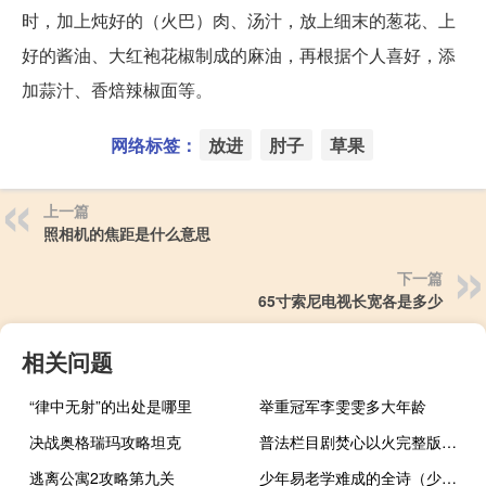
时，加上炖好的（火巴）肉、汤汁，放上细末的葱花、上
好的酱油、大红袍花椒制成的麻油，再根据个人喜好，添
加蒜汁、香焙辣椒面等。
网络标签：
放进
肘子
草果
上一篇
照相机的焦距是什么意思
下一篇
65寸索尼电视长宽各是多少
相关问题
“律中无射”的出处是哪里
举重冠军李雯雯多大年龄
决战奥格瑞玛攻略坦克
普法栏目剧焚心以火完整版（普法栏目剧焚心以火）
逃离公寓2攻略第九关
少年易老学难成的全诗（少年易老学难成全诗）