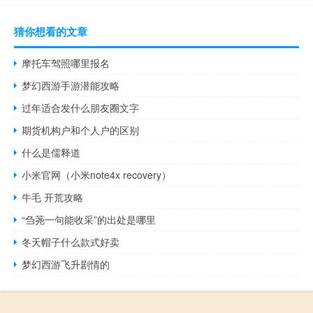
猜你想看的文章
摩托车驾照哪里报名
梦幻西游手游潜能攻略
过年适合发什么朋友圈文字
期货机构户和个人户的区别
什么是儒释道
小米官网（小米note4x recovery）
牛毛 开荒攻略
“刍荛一句能收采”的出处是哪里
冬天帽子什么款式好卖
梦幻西游飞升剧情的