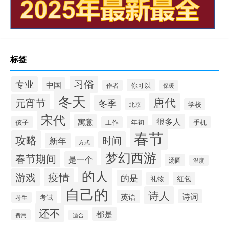
标签
习俗
专业
中国
你可以
作者
保暖
冬天
唐代
元宵节
冬季
北京
学校
宋代
很多人
寓意
孩子
年初
手机
工作
春节
攻略
时间
新年
方式
梦幻西游
春节期间
是一个
汤圆
温度
的人
疫情
游戏
的是
礼物
红包
自己的
诗人
诗词
英语
考试
考生
还不
都是
费用
适合