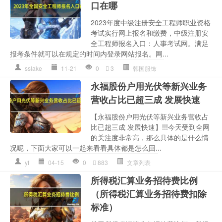
口在哪
2023年度中级注册安全工程师职业资格
考试实行网上报名和缴费，中级注册安
全工程师报名入口：人事考试网。满足
报考条件就可以在规定的时间内登录网站报名。网...
sslake
11-21
0
3
韩国服饰
永福股份户用光伏等新兴业务
营收占比已超三成 发展快速
【永福股份户用光伏等新兴业务营收占
比已超三成 发展快速】!!!今天受到全网
的关注度非常高，那么具体的是什么情
况呢，下面大家可以一起来看看具体都是怎么回...
yf
04-15
0
883
文章列表
所得税汇算业务招待费比例
（所得税汇算业务招待费扣除
标准）