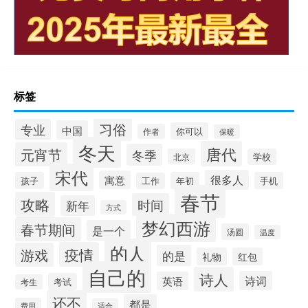
标签
习俗
专业
中国
你可以
作者
保暖
冬天
唐代
元宵节
冬季
北京
学校
宋代
很多人
寓意
孩子
年初
手机
工作
春节
攻略
时间
新年
方式
梦幻西游
春节期间
是一个
汤圆
温度
的人
疫情
游戏
的是
礼物
红包
自己的
诗人
诗词
英语
考试
考生
还不
都是
费用
适合