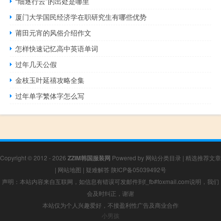
“细逐行云”的出处是哪里
厦门大学国民经济学在职研究生有哪些优势
莆田元宵的风俗介绍作文
怎样快速记忆高中英语单词
过年几天公假
金枝玉叶延禧攻略全集
过年单字繁体字怎么写
Copyright © 2012 - 2026
ZZIM韩国服装网
Powered by
网站分类目录
|
精选推荐文章
|
网站地图
|
疑难解答
陕ICP备05039492号
声明：本站内容来自互联网，如信息有错误可发邮件到f_fb#foxmail.com说明，我们
会及时纠正，谢谢
本站仅为个人兴趣爱好，不接盈利性广告及商业合作
小男孩