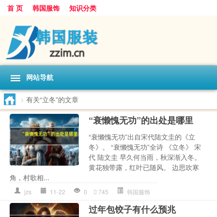
首 页
韩国服饰
知识分类
网站导航
>
有关“立冬”的文章
“衰懒愧无功”的出处是哪里
“衰懒愧无功”出自宋代陆文圭的《立
冬》。 “衰懒愧无功”全诗 《立冬》 宋
代 陆文圭 早久何当雨，秋深渐入冬。
黄花独带露，红叶已随风。 边思吹寒
角，村歌相...
jzs
11-22
0
745
韩国服饰
过年包饺子有什么预兆