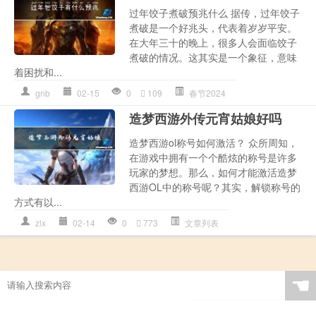
过年饺子煮破预兆什么 据传，过年饺子
煮破是一个好兆头，代表着岁岁平安。
在大年三十的晚上，很多人会面临饺子
煮破的情况。这其实是一个象征，意味
着困扰和...
gnb
02-15
0
109
春节2024
造梦西游外传元宵姑娘好吗
造梦西游ol称号如何激活？ 众所周知，
在游戏中拥有一个个酷炫的称号是许多
玩家的梦想。那么，如何才能激活造梦
西游OL中的称号呢？其实，解锁称号的
方式有以...
zlx
02-14
0
773
文章列表
☚