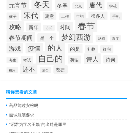
冬天
唐代
元宵节
冬季
北京
学校
宋代
很多人
寓意
孩子
年初
手机
工作
春节
攻略
时间
新年
方式
梦幻西游
春节期间
是一个
汤圆
温度
的人
疫情
游戏
的是
礼物
红包
自己的
诗人
诗词
英语
考试
考生
还不
都是
费用
适合
猜你想看的文章
药品能过安检吗
面试服装要求
“昭君为字名王嫱”的出处是哪里