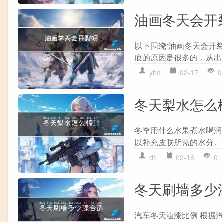
油画冬天会开
以下围绕“油画冬天会开裂
痕的原因是很多的，从出现
yhd
02-17
0
冬天梨水怎么
冬季用什么水果煮水喝润
以补充皮肤所需的水分。
dtl
02-16
0
冬天刷墙多少
汽车冬天油漆比例 根据