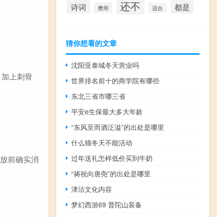
还不
诗词
都是
费用
适合
猜你想看的文章
沈阳亚泰城冬天营业吗
，加上刺骨
世界排名前十的商学院有哪些
东北三省市哪三省
平安e生保最大多大年龄
“东风至而酒泛溢”的出处是哪里
什么猫冬天不能活动
过年送礼怎样低价买到牛奶
存放前确实消
“祷祝向唐尧”的出处是哪里
津沽文化内容
梦幻西游69 普陀山装备