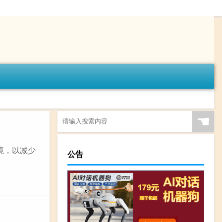
☚
境，以减少
公告