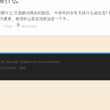
部搽什么”主题解决网友的困惑。 中老年妇女冬天抹什么油合适? 
为重要。林清轩山茶花润肤油是一个不...
434
春节2024
文章
|
网站地图
|
疑难解答
陕ICP备05039492号
，我们会及时纠正，谢谢