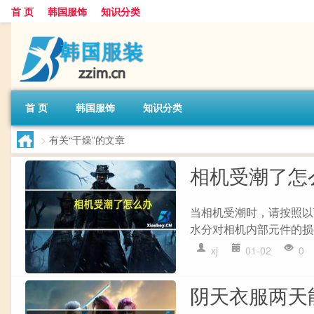
首 页
韩国服饰
知识分类
首 页
韩国服饰
知识分类
>
有关“干燥”的文章
相机受潮了怎
当相机受潮时，请按照以
水分对相机内部元件的损害。
xj
01-02
0
阴天衣服两天