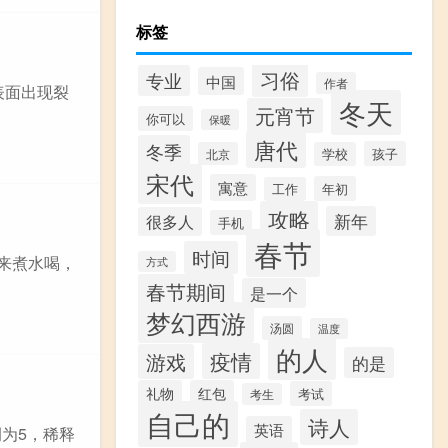
标签
习俗
专业
中国
作者
表面出现裂
冬天
元宵节
你可以
保暖
唐代
冬季
孩子
北京
学校
宋代
寓意
年初
工作
攻略
新年
很多人
手机
春节
时间
来煮水喝，
方式
春节期间
是一个
梦幻西游
汤圆
温度
的人
疫情
游戏
的是
礼物
红包
考试
考生
自己的
诗人
英语
例为5，稀释