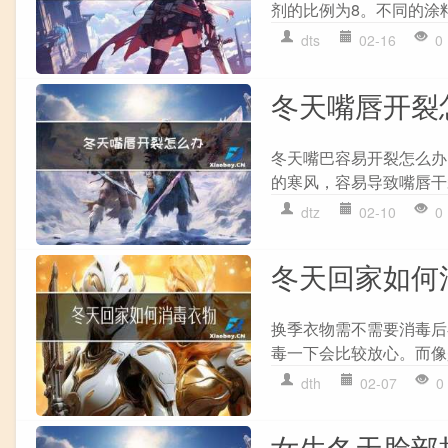
剂的比例为8。不同的涂料
dts
02-16
0
冬天嘴唇开裂
冬天嘴巴容易开裂怎么办
的寒风，容易导致嘴唇干
dtz
02-10
0
冬天回家如何
换季衣物需不需要消毒后
毒一下会比较放心。而像是
dth
02-07
0
女生冬天脸部