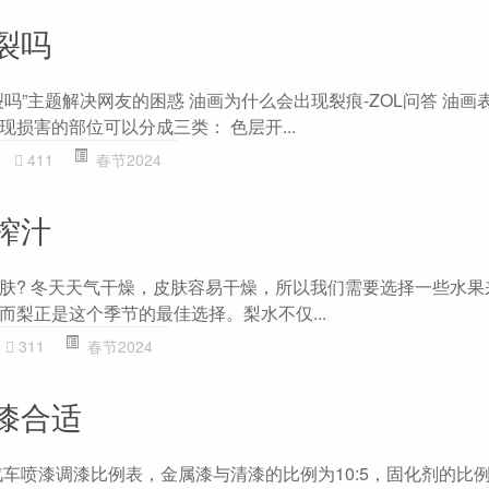
裂吗
吗”主题解决网友的困惑 油画为什么会出现裂痕-ZOL问答 油画
损害的部位可以分成三类： 色层开...
411
春节2024
榨汁
肤? 冬天天气干燥，皮肤容易干燥，所以我们需要选择一些水果
而梨正是这个季节的最佳选择。梨水不仅...
311
春节2024
漆合适
汽车喷漆调漆比例表，金属漆与清漆的比例为10:5，固化剂的比