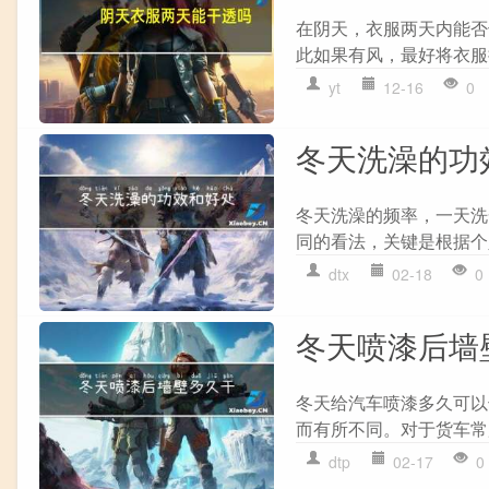
在阴天，衣服两天内能否
此如果有风，最好将衣服挂在
yt
12-16
0
冬天洗澡的功
冬天洗澡的频率，一天洗
同的看法，关键是根据个
dtx
02-18
0
冬天喷漆后墙
冬天给汽车喷漆多久可以
而有所不同。对于货车常
dtp
02-17
0