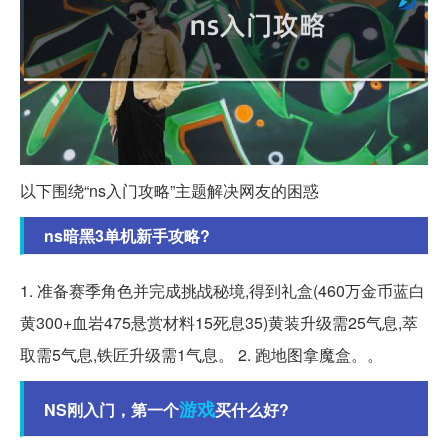
以下围绕“ns入门攻略”主题解决网友的困惑
ns暗黑3单机新手攻略?
1. 准备赛季角色并完成挑战秘境,得到礼盒(460万金币蓝白
黄300+血岩475悬赏材料15死息35)黄装升级需25气息,萃
取需5气息,铁匠升级需1气息。 2. 跑地图拿魔盒。。
游戏
NS刚入门，第一个
买什么好?