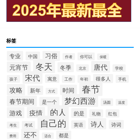
标签
习俗
专业
中国
你可以
作者
保暖
冬天
唐代
元宵节
冬季
北京
学校
宋代
很多人
寓意
孩子
年初
手机
工作
春节
攻略
时间
新年
方式
梦幻西游
春节期间
是一个
汤圆
温度
的人
疫情
游戏
的是
礼物
红包
自己的
诗人
诗词
英语
考试
考生
还不
都是
费用
适合