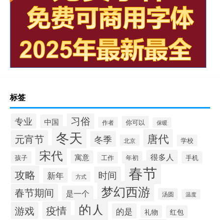
标签
习俗
专业
中国
你可以
作者
保暖
冬天
唐代
元宵节
冬季
北京
学校
宋代
很多人
寓意
孩子
年初
手机
工作
春节
攻略
时间
新年
方式
梦幻西游
春节期间
是一个
汤圆
温度
的人
疫情
游戏
的是
礼物
红包