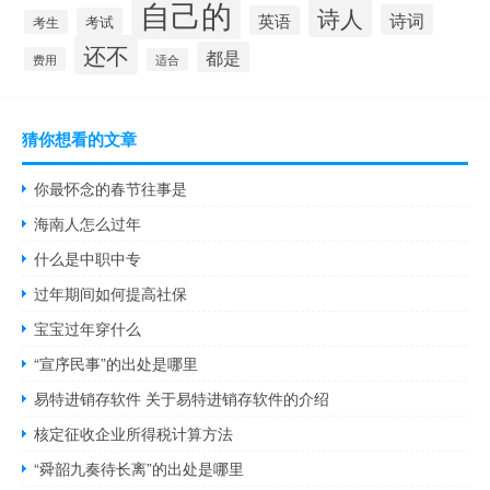
自己的
诗人
诗词
英语
考试
考生
还不
都是
费用
适合
猜你想看的文章
你最怀念的春节往事是
海南人怎么过年
什么是中职中专
过年期间如何提高社保
宝宝过年穿什么
“宣序民事”的出处是哪里
易特进销存软件 关于易特进销存软件的介绍
核定征收企业所得税计算方法
“舜韶九奏待长离”的出处是哪里