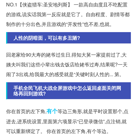
NO.1【侠盗猎车:圣安地列斯】 一款高自由度且不吃配置
的游戏,说实话我第一反应就是它了。自由程度、剧情等都
制作的十分出色,并且游戏的“开发性”也不差,也就。
人性的阴暗面，可以有多丑陋?
回老家给90大寿的姥爷过生日,得知大舅一家提前过了,大
姨夫叫我们这些小辈出钱去饭店给姥爷过寿,结果呢?一天
闹了3出戏,给我最大的感受就是“关键时刻人性的... 第。
手机全民飞机大战全屏游戏中怎么返回桌面关闭网
络再回到游戏?
有个
你在首页的左下角,
等边三角形,就是平时设置那个,点
进去,进系统设置,里面第六项显示“已登录微信”,点注销,就
可以重新绑定了。 你在首页的左下角,有个等边。