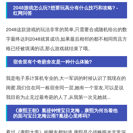
2048游戏怎么玩?想要玩高分有什么技巧和攻略? -
红网问答
2048这款游戏的玩法非常的简单,只需要合成随机给出的数
字最终达到2048就算成功,如果最后相邻的都不相同而且方
格已经被填满的话,那么游戏就结束了哦。
宿舍里有个奇葩舍友是一种什么体验?
我是电子系计算机专业的,大一军训的时候认识了我现在的
闺蜜,我们住在同一栋宿舍同一层,她有一个室友,可以是说
我目前为止见过最奇葩的人了,从我第一次见她就...
《康熙王朝》胤禔钟情宝日龙梅，康熙为何当着他
的面与宝日龙梅云雨?胤禔心里疼吗?
看过《康熙大帝》的网友都知道,康熙是个战略眼光非常深