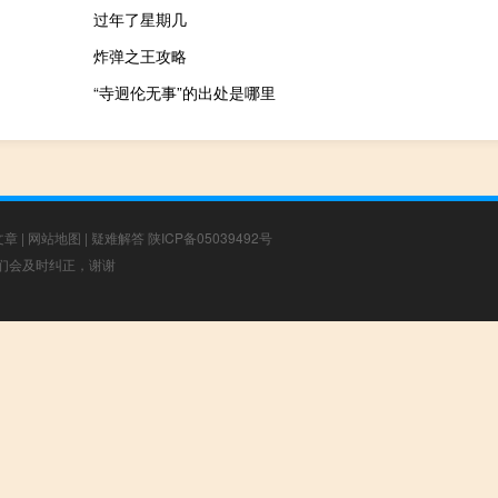
过年了星期几
炸弹之王攻略
“寺迥伦无事”的出处是哪里
文章
|
网站地图
|
疑难解答
陕ICP备05039492号
，我们会及时纠正，谢谢