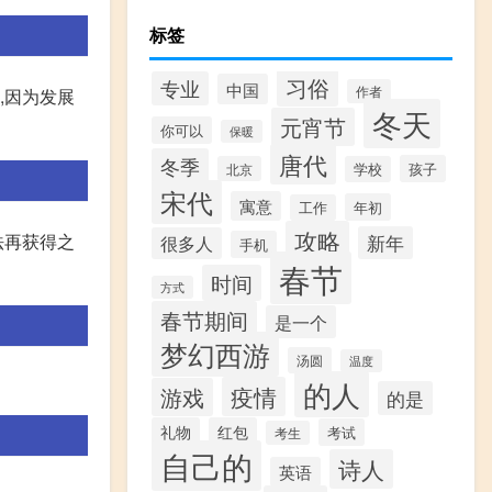
标签
习俗
专业
中国
作者
,因为发展
冬天
元宵节
你可以
保暖
唐代
冬季
孩子
北京
学校
宋代
寓意
年初
工作
攻略
法再获得之
新年
很多人
手机
春节
时间
方式
春节期间
是一个
梦幻西游
汤圆
温度
的人
疫情
游戏
的是
礼物
红包
考试
考生
自己的
诗人
英语