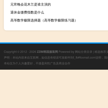
元宵晚会花木兰是谁主演的
退休金缴费指数是什么
高等数学极限选择题（高等数学极限练习题）
Copyright © 2012 - 2026
ZZIM韩国服装网
Powered by
网站分类目录
|
精选推荐
声明：本站内容来自互联网，如信息有错误可发邮件到f_fb#foxmail.com说明
本站仅为个人兴趣爱好，不接盈利性广告及商业合作