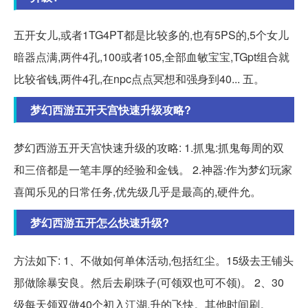
五开女儿,或者1TG4PT都是比较多的,也有5PS的,5个女儿
暗器点满,两件4孔,100或者105,全部血敏宝宝,TGpt组合就
比较省钱,两件4孔,在npc点点冥想和强身到40... 五。
梦幻西游五开天宫快速升级攻略?
梦幻西游五开天宫快速升级的攻略: 1.抓鬼:抓鬼每周的双
和三倍都是一笔丰厚的经验和金钱。 2.神器:作为梦幻玩家
喜闻乐见的日常任务,优先级几乎是最高的,硬件允。
梦幻西游五开怎么快速升级?
方法如下: 1、不做如何单体活动,包括红尘。15级去王铺头
那做除暴安良。然后去刷珠子(可领双也可不领)。 2、30
级每天领双做40个初入江湖,升的飞快。其他时间刷。