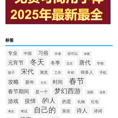
标签
习俗
专业
中国
你可以
作者
保暖
冬天
唐代
元宵节
冬季
北京
学校
宋代
很多人
寓意
孩子
年初
手机
工作
春节
攻略
时间
新年
方式
梦幻西游
春节期间
是一个
汤圆
温度
的人
疫情
游戏
的是
礼物
红包
自己的
诗人
诗词
英语
考试
考生