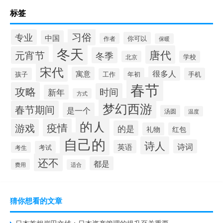
标签
习俗
专业
中国
你可以
作者
保暖
冬天
唐代
元宵节
冬季
北京
学校
宋代
很多人
寓意
孩子
年初
手机
工作
春节
攻略
时间
新年
方式
梦幻西游
春节期间
是一个
汤圆
温度
的人
疫情
游戏
的是
礼物
红包
自己的
诗人
诗词
英语
考试
考生
还不
都是
费用
适合
猜你想看的文章
日本首相岸田文雄：日本资产管理的提升至关重要