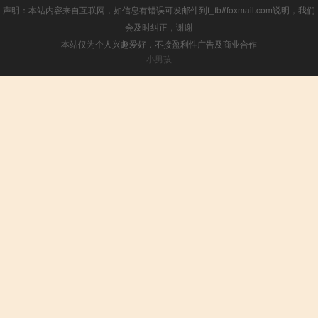
声明：本站内容来自互联网，如信息有错误可发邮件到f_fb#foxmail.com说明，我们
会及时纠正，谢谢
本站仅为个人兴趣爱好，不接盈利性广告及商业合作
小男孩