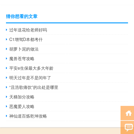
猜你想看的文章
过年送花给老师好吗
C1增驾D本都考什
胡萝卜泥的做法
魔兽苍穹攻略
平安e生保最大多大年龄
明天过年是不是闰年了
“且浩歌痛饮”的出处是哪里
天梯加分攻略
恶魔爱人攻略
神仙道百炼乾坤攻略