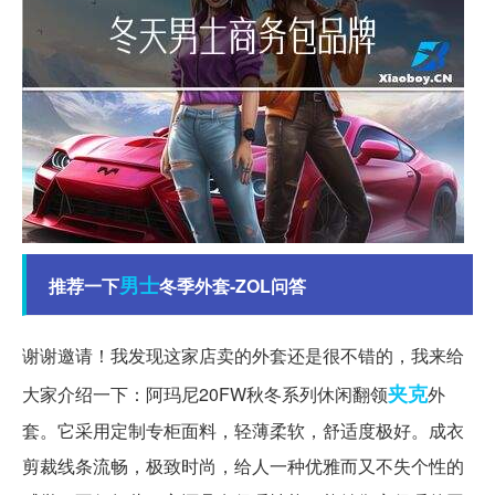
男士
推荐一下
冬季外套-ZOL问答
谢谢邀请！我发现这家店卖的外套还是很不错的，我来给
夹克
大家介绍一下：阿玛尼20FW秋冬系列休闲翻领
外
套。它采用定制专柜面料，轻薄柔软，舒适度极好。成衣
剪裁线条流畅，极致时尚，给人一种优雅而又不失个性的