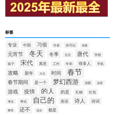
标签
习俗
专业
中国
你可以
作者
保暖
冬天
唐代
元宵节
冬季
北京
学校
宋代
很多人
寓意
孩子
年初
手机
工作
春节
攻略
时间
新年
方式
梦幻西游
春节期间
是一个
汤圆
温度
的人
疫情
游戏
的是
礼物
红包
自己的
诗人
诗词
英语
考试
考生
还不
都是
费用
适合