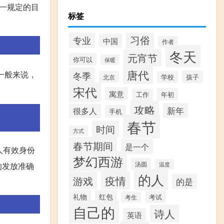
一规定的目
标签
习俗
专业
中国
作者
冬天
元宵节
你可以
保暖
唐代
一般来说，
冬季
孩子
北京
学校
宋代
寓意
年初
工作
攻略
新年
很多人
手机
春节
时间
方式
春节期间
是一个
人有效身份
梦幻西游
汤圆
的发放准确
温度
的人
疫情
游戏
的是
礼物
红包
考试
考生
自己的
诗人
英语