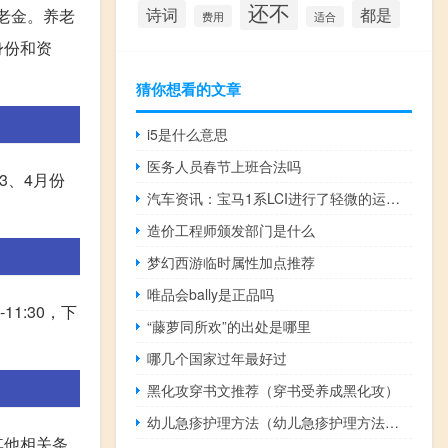
还不
诗词
都是
养老金。养老
费用
适合
身份和资
猜你想看的文章
i5是什么意思
医务人员春节上班合法吗
3、4月份
汽车资讯：宝马1系LCI进行了轻微的运动更新 历经RWD 1系
造价工程师颁发部门是什么
梦幻西游临时属性加点推荐
唯品会bally是正品吗
1:30，下
“藤萝同所欢”的出处是哪里
哪几个国家过年最好过
黑化攻穿书文推荐（穿书受养成黑化攻）
幼儿急疹护理方法（幼儿急疹护理方法有哪些）
其他相关条