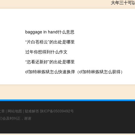
大年三十可
baggage in hand什么意思
“片白苍梧云”的出处是哪里
过年你想得到什么作文
“恣看还新好”的出处是哪里
cf加特林炼狱怎么快速换弹（cf加特林炼狱怎么获得）
文章
|
网站地图
|
疑难解答
陕ICP备05039492号
，我们会及时纠正，谢谢