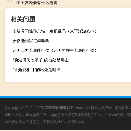
冬天发烧会有什么危害
相关问题
痰培养阳性传染性一定很强吗（太平洋游戏cs）
安徽能回家过年嘛吗
开国上将谁最能打仗（开国将领中谁最能打仗）
“前湖何氏七娘子”的出处是哪里
“茅茹能相引”的出处是哪里
Copyright © 2012 - 2026
ZZIM韩国服装网
Powered by
网站分类目录
|
精选推荐
声明：本站内容来自互联网，如信息有错误可发邮件到f_fb#foxmail.com说明
本站仅为个人兴趣爱好，不接盈利性广告及商业合作