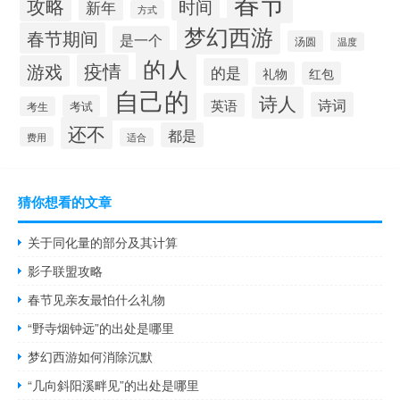
春节
攻略
时间
新年
方式
梦幻西游
春节期间
是一个
汤圆
温度
的人
疫情
游戏
的是
礼物
红包
自己的
诗人
诗词
英语
考试
考生
还不
都是
费用
适合
猜你想看的文章
关于同化量的部分及其计算
影子联盟攻略
春节见亲友最怕什么礼物
“野寺烟钟远”的出处是哪里
梦幻西游如何消除沉默
“几向斜阳溪畔见”的出处是哪里