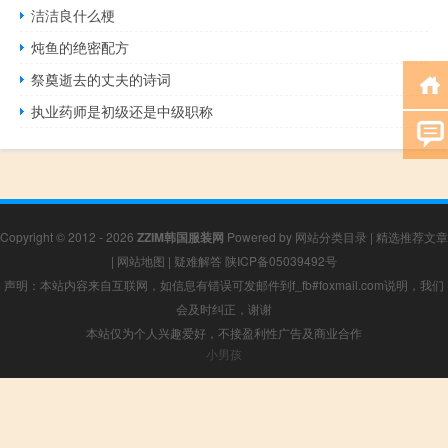
洁洁良什么梗
炖鱼的绝密配方
祭奠逝去的丈夫的诗词
执业药师是初级还是中级职称
Copyright © 2012 - 2026
ZZIM韩国服装网
Powered by
网站分类目录
|
精选推荐文章
|
网站地图
|
疑难解答
陕ICP备05039492号
声明：本站内容来自互联网，如信息有错误可发邮件到f_fb#foxmail.com说明，我们
会及时纠正，谢谢
本站仅为个人兴趣爱好，不接盈利性广告及商业合作
小男孩