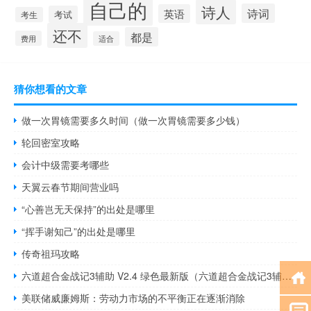
自己的
诗人
诗词
英语
考试
考生
还不
都是
费用
适合
猜你想看的文章
做一次胃镜需要多久时间（做一次胃镜需要多少钱）
轮回密室攻略
会计中级需要考哪些
天翼云春节期间营业吗
“心善岂无天保持”的出处是哪里
“挥手谢知己”的出处是哪里
传奇祖玛攻略
六道超合金战记3辅助 V2.4 绿色最新版（六道超合金战记3辅助 V2.4 绿色最新版功能简介）
美联储威廉姆斯：劳动力市场的不平衡正在逐渐消除