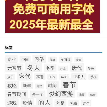
标签
习俗
专业
中国
你可以
作者
保暖
冬天
唐代
元宵节
冬季
北京
学校
宋代
很多人
寓意
孩子
年初
手机
工作
春节
攻略
时间
新年
方式
梦幻西游
春节期间
是一个
汤圆
温度
的人
疫情
游戏
的是
礼物
红包